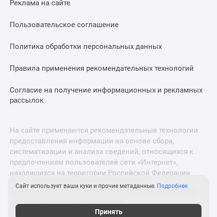
Реклама на сайте
Дзен
Машино-
Пользовательское соглашение
места
Апартаменты
Политика обработки персональных данных
#траншевая
Правила применения рекомендательных технологий
ипотека
#рассрочка
Согласие на получение информационных и рекламных
ИТ-
рассылок
ипотека
Квартиры
со
На сайте применяются рекомендательные технологии
скидками
предоставления информации на основе сбора,
до
систематизации и анализа сведений, относящихся к
41%
предпочтениям пользователей сети «Интернет»,
находящихся на территории Российской Федерации.
Видео
360°
Сайт использует ваши куки и прочие метаданные.
Подробнее
© 2011—2026 Новострой-М. Все права защищены. Всё,
новостроек
что нужно знать о новостройках
Субсидированная
Принять