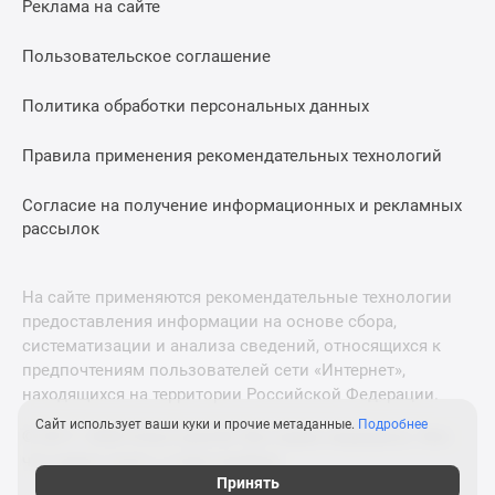
Реклама на сайте
Дзен
Машино-
Пользовательское соглашение
места
Апартаменты
Политика обработки персональных данных
#траншевая
Правила применения рекомендательных технологий
ипотека
#рассрочка
Согласие на получение информационных и рекламных
ИТ-
рассылок
ипотека
Квартиры
со
На сайте применяются рекомендательные технологии
скидками
предоставления информации на основе сбора,
до
систематизации и анализа сведений, относящихся к
41%
предпочтениям пользователей сети «Интернет»,
находящихся на территории Российской Федерации.
Видео
360°
Сайт использует ваши куки и прочие метаданные.
Подробнее
© 2011—2026 Новострой-М. Все права защищены. Всё,
новостроек
что нужно знать о новостройках
Субсидированная
Принять