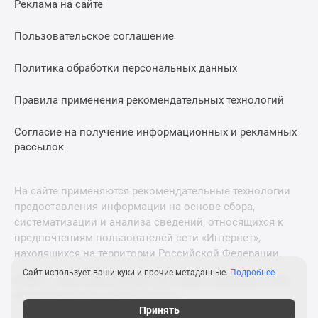
Реклама на сайте
Дзен
Машино-
Пользовательское соглашение
места
Апартаменты
Политика обработки персональных данных
#траншевая
Правила применения рекомендательных технологий
ипотека
#рассрочка
Согласие на получение информационных и рекламных
ИТ-
рассылок
ипотека
Квартиры
со
На сайте применяются рекомендательные технологии
скидками
предоставления информации на основе сбора,
до
систематизации и анализа сведений, относящихся к
41%
предпочтениям пользователей сети «Интернет»,
находящихся на территории Российской Федерации.
Видео
360°
Сайт использует ваши куки и прочие метаданные.
Подробнее
© 2011—2026 Новострой-М. Все права защищены. Всё,
новостроек
что нужно знать о новостройках
Субсидированная
Принять