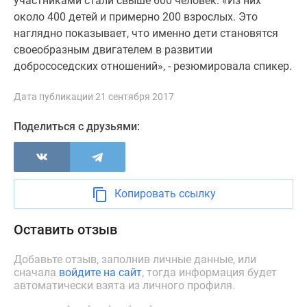
участниками стали свыше 600 человек. «Из них
Дзен
около 400 детей и примерно 200 взрослых. Это
Машино-
наглядно показывает, что именно дети становятся
места
своеобразным двигателем в развитии
Апартаменты
добрососедских отношений», - резюмировала спикер.
#траншевая
ипотека
Дата публикации 21 сентября 2017
#рассрочка
Поделиться с друзьями:
ИТ-
ипотека
Квартиры
со
Копировать ссылку
скидками
до
Оставить отзыв
41%
Видео
Добавьте отзыв, заполнив личные данные, или
360°
сначала
войдите на сайт
, тогда информация будет
новостроек
автоматически взята из личного профиля.
Субсидированная