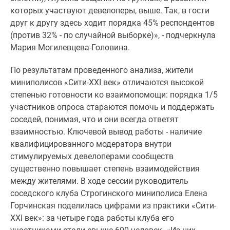
Новости
которых участвуют девелоперы, выше. Так, в гости
недвижимости
друг к другу здесь ходит порядка 45% респондентов
Мнение
(против 32% - по случайной выборке)», - подчеркнула
эксперта
Мария Могилевцева-Головина.
Аналитика
рынка
По результатам проведенного анализа, жители
Покупателю
миниполисов «Сити-
XXI
век» отличаются высокой
Экспертиза
степенью готовности ко взаимопомощи: порядка 1/5
новостроек
участников опроса стараются помочь и поддержать
Эксперты
соседей, понимая, что и они всегда ответят
и
взаимностью. Ключевой вывод работы - наличие
авторы
квалифицированного модератора внутри
О
стимулируемых девелоперами сообществ
проекте
существенно повышает степень взаимодействия
Контакты
между жителями. В ходе сессии руководитель
Реклама
соседского клуба Строгинского миниполиса Елена
на
Горчинская поделилась цифрами из практики «Сити-
сайте
XXI
век»: за четыре года работы клуба его
Vk