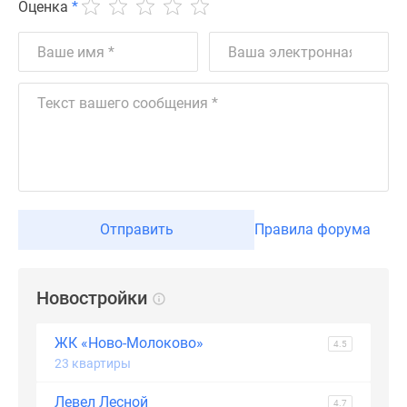
застройщиком
Оценка
*
Rutube
Поиск
дома
в
Москве
Программа
реновации
в
Москве
Новостройки
Отправить
Правила форума
премиум-
класса
Новостройки
Новостройки
бизнес-
класса
ЖК «Ново-Молоково»
4.5
Рассрочка
23 квартиры
Траншевая
ипотека
Левел Лесной
4.7