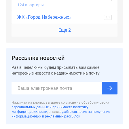
Дома
124 квартиры
и
ЖК «Город Набережных»
коттеджи
4.1
Коттеджные
Еще 2
поселки
в
Новой
Москве
Рассылка новостей
Готовые
коттеджные
Раз в неделю мы будем присылать вам самые
поселки
интересные новости о недвижимости на почту
Строящиеся
коттеджные
поселки
Коттеджные
Нажимая на кнопку, вы даёте согласие на обработку своих
поселки
персональных данных и принимаете политику
конфиденциальности
, а также
даёте согласие на получение
в
информационных и рекламных рассылок
лесу
Коттеджные