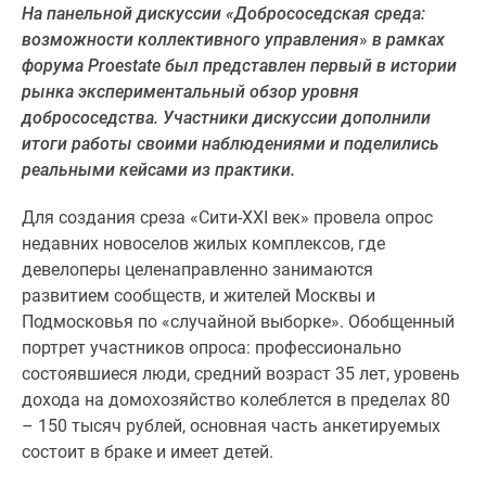
На панельной дискуссии «Добрососедская среда:
Специальные
возможности коллективного управления
»
в рамках
предложения
форума
Proestate
был представлен первый в истории
Коммерческие
рынка экспериментальный обзор уровня
помещения
добрососедства. Участники дискуссии дополнили
Продавцы
итоги работы своими наблюдениями и поделились
и
реальными кейсами из практики.
застройщики
Панорамы
Для создания среза «Сити-
XXI
век» провела опрос
новостроек
недавних новоселов жилых комплексов, где
Видеообзор
девелоперы целенаправленно занимаются
новостроек
развитием сообществ, и жителей Москвы и
Экспертиза
Подмосковья по «случайной выборке». Обобщенный
новостроек
портрет участников опроса: профессионально
Экология
состоявшиеся люди, средний возраст 35 лет, уровень
Москвы
дохода на домохозяйство колеблется в пределах 80
и
– 150 тысяч рублей, основная часть анкетируемых
Подмосковья
состоит в браке и имеет детей.
Студии