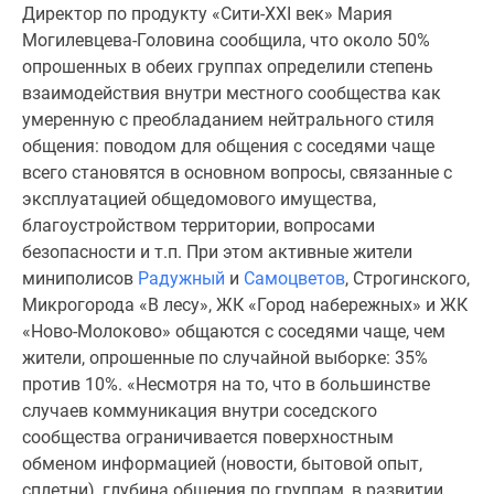
1-
Директор по продукту «Сити-
XXI
век» Мария
комнатные
Могилевцева-Головина сообщила, что около 50%
2-
опрошенных в обеих группах определили степень
комнатные
взаимодействия внутри местного сообщества как
3-
умеренную с преобладанием нейтрального стиля
комнатные
общения: поводом для общения с соседями чаще
Квартиры
всего становятся в основном вопросы, связанные с
на
эксплуатацией общедомового имущества,
карте
благоустройством территории, вопросами
Ипотечный
безопасности и т.п. При этом активные жители
калькулятор
миниполисов
Радужный
и
Самоцветов
, Строгинского,
Семейная
Микрогорода «В лесу», ЖК «Город набережных» и ЖК
ипотека
«Ново-Молоково» общаются с соседями чаще, чем
Военная
жители, опрошенные по случайной выборке: 35%
ипотека
против 10%. «Несмотря на то, что в большинстве
Банки
случаев коммуникация внутри соседского
и
сообщества ограничивается поверхностным
программы
обменом информацией (новости, бытовой опыт,
Медиа
сплетни), глубина общения по группам, в развитии