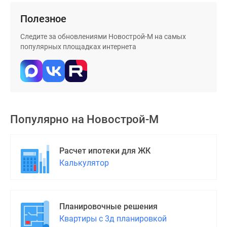
поселки
Полезное
у
водоема
Следите за обновлениями Новострой-М на самых
популярных площадках интернета
Коттеджные
поселки
в
ипотеку
Бизнес-
центры
Популярно на
Новострой-М
Коттеджи
Скидки
и
Расчет ипотеки для ЖК
акции
Калькулятор
Макс
Планировочные решения
Квартиры с 3д планировкой