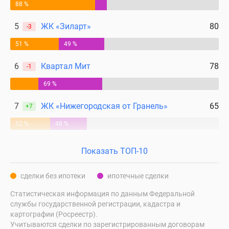
88 %
поселки
у
5
ЖК «Зиларт»
80
-3
водоема
51 %
49 %
Коттеджные
поселки
6
Квартал Мит
78
-1
в
ипотеку
69 %
Бизнес-
7
ЖК «Нижегородская от Гранель»
65
+7
центры
Коттеджи
52 %
48 %
Скидки
и
Показать ТОП-10
акции
Макс
сделки без ипотеки
ипотечные сделки
Статистическая информация по данным Федеральной
службы государственной регистрации, кадастра и
картографии (Росреестр).
Учитываются сделки по зарегистрированным договорам