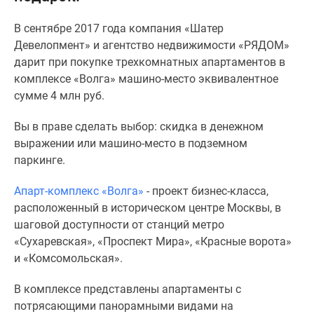
Специальные
В сентябре 2017 года компания «Шатер
предложения
Девелопмент» и агентство недвижимости «РЯДОМ»
Коммерческие
дарит при покупке трехкомнатных апартаментов в
помещения
комплексе «Волга» машино-место эквивалентное
Продавцы
сумме 4 млн руб.
и
застройщики
Вы в праве сделать выбор: скидка в денежном
Панорамы
выражении или машино-место в подземном
новостроек
паркинге.
Видеообзор
новостроек
Апарт-комплекс «Волга»
- проект бизнес-класса,
Экспертиза
расположенный в историческом центре Москвы, в
новостроек
шаговой доступности от станций метро
Экология
«Сухаревская», «Проспект Мира», «Красные ворота»
Москвы
и «Комсомольская».
и
Подмосковья
В комплексе представлены апартаменты с
Студии
потрясающими панорамными видами на