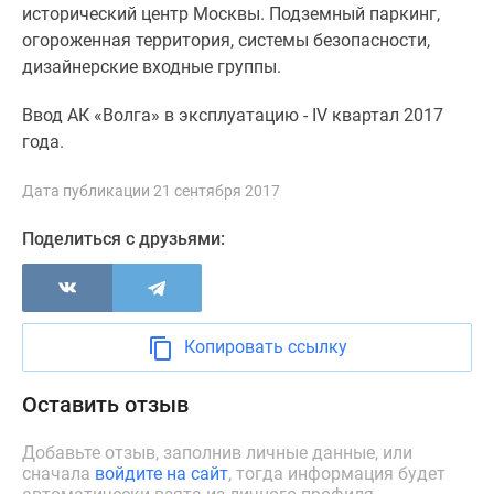
1-
исторический центр Москвы. Подземный паркинг,
комнатные
огороженная территория, системы безопасности,
2-
дизайнерские входные группы.
комнатные
3-
Ввод АК «Волга» в эксплуатацию - IV квартал 2017
комнатные
года.
Квартиры
на
Дата публикации 21 сентября 2017
карте
Поделиться с друзьями:
Ипотечный
калькулятор
Семейная
ипотека
Копировать ссылку
Военная
ипотека
Оставить отзыв
Банки
и
Добавьте отзыв, заполнив личные данные, или
программы
сначала
войдите на сайт
, тогда информация будет
Медиа