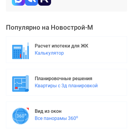
застройщиком
Rutube
Поиск
дома
Популярно на
Новострой-М
в
Москве
Программа
Расчет ипотеки для ЖК
реновации
Калькулятор
в
Москве
Новостройки
Планировочные решения
премиум-
Квартиры с 3д планировкой
класса
Новостройки
бизнес-
класса
Вид из окон
Рассрочка
о
Все панорамы 360
Траншевая
ипотека