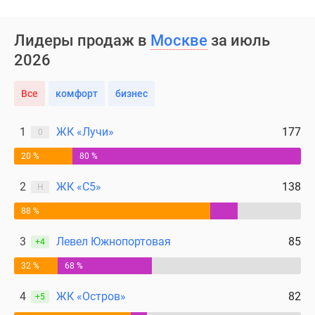
Дома
и
Лидеры продаж в
Москве
за июль
коттеджи
2026
Коттеджные
поселки
в
Все
комфорт
бизнес
Новой
Москве
1
ЖК «Лучи»
177
0
Готовые
20 %
80 %
коттеджные
поселки
2
ЖК «С5»
138
Н
Строящиеся
коттеджные
88 %
поселки
3
Левел Южнопортовая
85
+4
Коттеджные
поселки
32 %
68 %
в
4
ЖК «Остров»
82
лесу
+5
Коттеджные