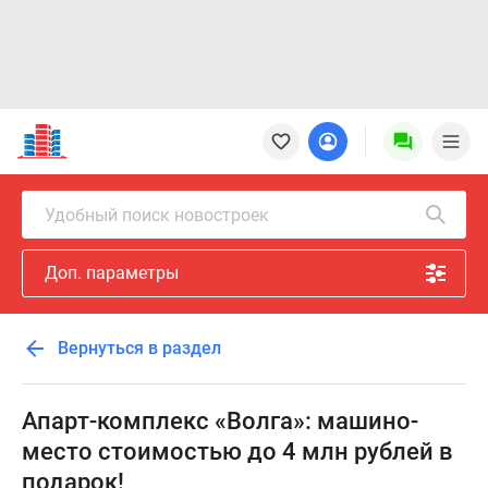
Новостройки
Квартиры
Ипотека
Новостройки
Удобный поиск новостроек
Москвы
Новостройки
Доп. параметры
Подмосковья
Новостройки
Новой
Вернуться в раздел
Москвы
Готовые
новостройки
Апарт-комплекс «Волга»: машино-
Новостройки
место стоимостью до 4 млн рублей в
на
подарок!
карте