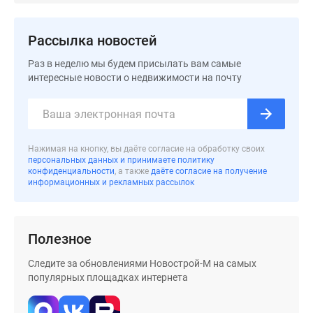
Дзен
Машино-
Рассылка новостей
места
Раз в неделю мы будем присылать вам самые
Апартаменты
интересные новости о недвижимости на почту
#траншевая
ипотека
#рассрочка
ИТ-
ипотека
Нажимая на кнопку, вы даёте согласие на обработку своих
персональных данных и принимаете политику
Квартиры
конфиденциальности
, а также
даёте согласие на получение
со
информационных и рекламных рассылок
скидками
до
41%
Полезное
Видео
Следите за обновлениями Новострой-М на самых
360°
популярных площадках интернета
новостроек
Субсидированная