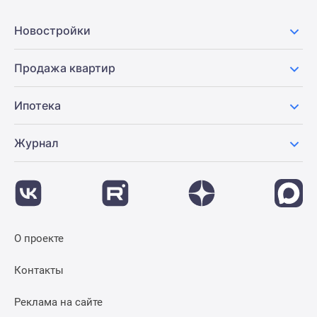
Новости
недвижимости
Новостройки
Мнение
эксперта
Продажа квартир
Аналитика
рынка
Ипотека
Покупателю
Экспертиза
Журнал
новостроек
Эксперты
и
авторы
О
проекте
О проекте
Контакты
Реклама
Контакты
на
сайте
Реклама на сайте
Vk