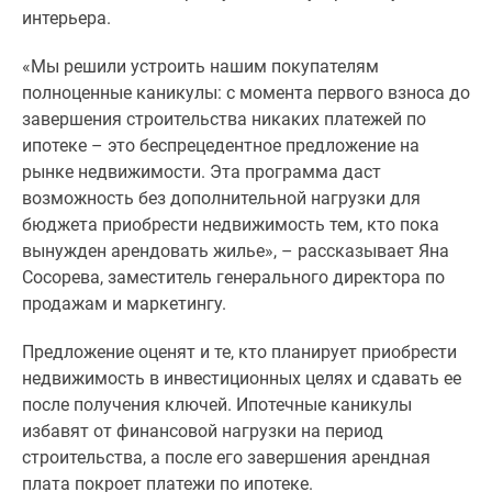
1-
интерьера.
комнатные
2-
«Мы решили устроить нашим покупателям
комнатные
полноценные каникулы: с момента первого взноса до
3-
завершения строительства никаких платежей по
комнатные
ипотеке – это беспрецедентное предложение на
Квартиры
рынке недвижимости. Эта программа даст
на
возможность без дополнительной нагрузки для
карте
бюджета приобрести недвижимость тем, кто пока
Ипотечный
вынужден арендовать жилье», – рассказывает Яна
калькулятор
Сосорева, заместитель генерального директора по
Семейная
продажам и маркетингу.
ипотека
Военная
Предложение оценят и те, кто планирует приобрести
ипотека
недвижимость в инвестиционных целях и сдавать ее
Банки
после получения ключей. Ипотечные каникулы
и
избавят от финансовой нагрузки на период
программы
строительства, а после его завершения арендная
Медиа
плата покроет платежи по ипотеке.