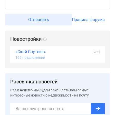
застройщиком
Rutube
Поиск
Отправить
Правила форума
дома
в
Москве
Новостройки
Программа
реновации
в
«Скай Спутник»
4.2
Москве
196 предложений
Новостройки
премиум-
класса
Рассылка новостей
Новостройки
бизнес-
Раз в неделю мы будем присылать вам самые
класса
интересные новости о недвижимости на почту
Рассрочка
Траншевая
ипотека