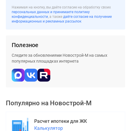
Дома
Нажимая на кнопку, вы даёте согласие на обработку своих
и
персональных данных и принимаете политику
конфиденциальности
, а также
даёте согласие на получение
коттеджи
информационных и рекламных рассылок
Коттеджные
поселки
в
Полезное
Новой
Москве
Следите за обновлениями Новострой-М на самых
Готовые
популярных площадках интернета
коттеджные
поселки
Строящиеся
коттеджные
поселки
Популярно на
Новострой-М
Коттеджные
поселки
в
Расчет ипотеки для ЖК
лесу
Калькулятор
Коттеджные