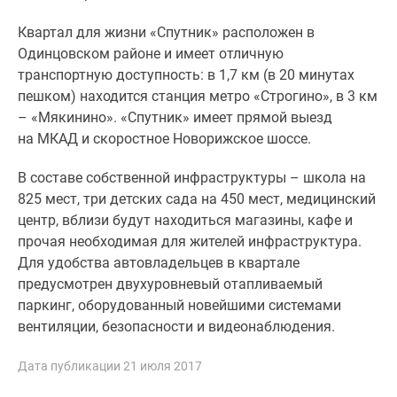
Новости
Квартал для жизни «Спутник» расположен в
недвижимости
Одинцовском районе и имеет отличную
Мнение
транспортную доступность: в 1,7 км (в 20 минутах
эксперта
пешком) находится станция метро «Строгино», в 3 км
Аналитика
– «Мякинино». «Спутник» имеет прямой выезд
рынка
на МКАД и скоростное Новорижское шоссе.
Покупателю
Экспертиза
В составе собственной инфраструктуры – школа на
новостроек
825 мест, три детских сада на 450 мест, медицинский
Эксперты
центр, вблизи будут находиться магазины, кафе и
и
прочая необходимая для жителей инфраструктура.
авторы
Для удобства автовладельцев в квартале
О
предусмотрен двухуровневый отапливаемый
проекте
паркинг, оборудованный новейшими системами
Контакты
вентиляции, безопасности и видеонаблюдения.
Реклама
на
Дата публикации 21 июля 2017
сайте
Vk