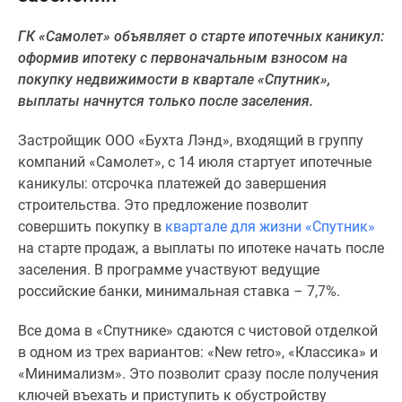
Специальные
ГК «Самолет» объявляет о старте ипотечных каникул:
предложения
оформив ипотеку с первоначальным взносом на
Коммерческие
покупку недвижимости в квартале «Спутник»,
помещения
выплаты начнутся только после заселения.
Продавцы
и
Застройщик ООО «Бухта Лэнд», входящий в группу
застройщики
компаний «Самолет», с 14 июля стартует ипотечные
Панорамы
каникулы: отсрочка платежей до завершения
новостроек
строительства. Это предложение позволит
Видеообзор
совершить покупку в
квартале для жизни «Спутник»
новостроек
на старте продаж, а выплаты по ипотеке начать после
Экспертиза
заселения. В программе участвуют ведущие
новостроек
российские банки, минимальная ставка – 7,7%.
Экология
Москвы
Все дома в «Спутнике» сдаются с чистовой отделкой
и
в одном из трех вариантов: «New retro», «Классика» и
Подмосковья
«Минимализм». Это позволит сразу после получения
Студии
ключей въехать и приступить к обустройству