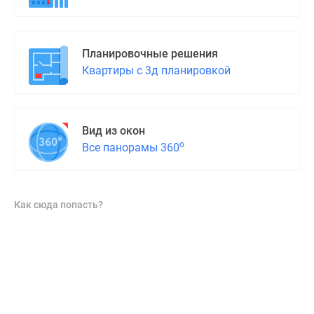
поселки
у
водоема
Планировочные решения
Коттеджные
Квартиры с 3д планировкой
поселки
в
ипотеку
Вид из окон
Бизнес-
о
Все панорамы 360
центры
Коттеджи
Скидки
и
Как сюда попасть?
акции
Макс