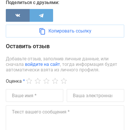
Поделиться с друзьями:
Дзен
Машино-
места
Апартаменты
Копировать ссылку
#траншевая
ипотека
Оставить отзыв
#рассрочка
ИТ-
Добавьте отзыв, заполнив личные данные, или
ипотека
сначала
войдите на сайт
, тогда информация будет
Квартиры
автоматически взята из личного профиля.
со
Оценка
*
скидками
до
41%
Видео
360°
новостроек
Субсидированная