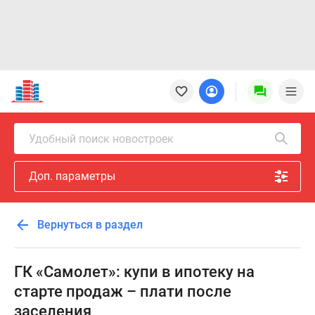
Новостройки
Квартиры
Ипотека
Новостройки
Удобный поиск новостроек
Москвы
Новостройки
Доп. параметры
Подмосковья
Новостройки
Новой
Вернуться в раздел
Москвы
Готовые
новостройки
ГК «Самолет»: купи в ипотеку на
Новостройки
старте продаж – плати после
на
заселения
карте