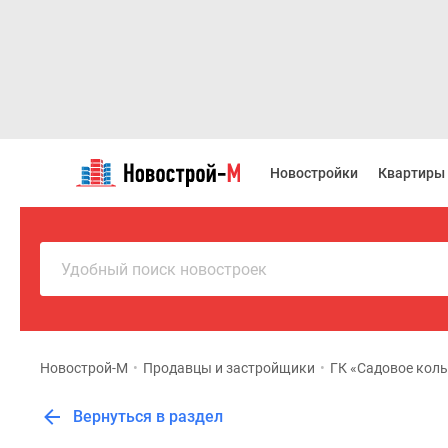
Новостройки
Квартиры
Новостройки
Квартиры
Ипотека
Новостройки
Москвы
Новостройки
Подмосковья
Удобный поиск новостроек
Новостройки
Новой
Москвы
Готовые
новостройки
Новострой-М
•
Продавцы и застройщики
•
ГК «Садовое кол
Новостройки
на
Вернуться в раздел
карте