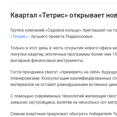
Специальные
предложения
Коммерческие
Квартал «Тетрис» открывает но
помещения
Продавцы
и
Группа компаний «Садовое кольцо» приглашает на т
застройщики
«Тетрис»
- лучшего проекта Подмосковья.
Панорамы
новостроек
Видеообзор
Только в этот день в честь открытия нового офиса
новостроек
покупки квартир, ипотечные программы более чем 15
Экспертиза
выгодные финансовые инструменты.
новостроек
Экология
Гости праздника смогут «примерить на себя» будущ
Москвы
планировками. Консультации квалифицированных сп
и
Подмосковья
материалов не оставят равнодушными истинных цени
Студии
1-
С помощью современных технологий желающие смогу
комнатные
замысел застройщика, взлетев на несколько сот метр
2-
комнатные
Самым азартным предложат обыграть победителя Тет
3-