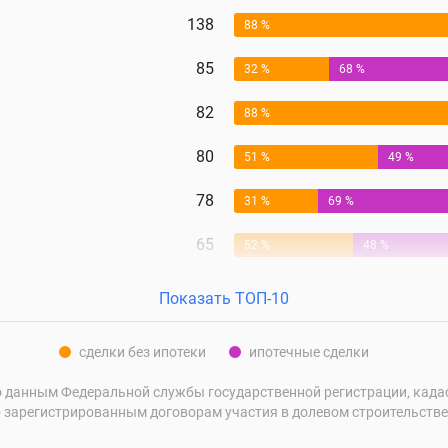
138
88 %
85
32 %
68 %
82
88 %
80
51 %
49 %
78
31 %
69 %
65
52 %
48 %
Показать ТОП-10
сделки без ипотеки
ипотечные сделки
 данным Федеральной службы государственной регистрации, кадаст
 зарегистрированным договорам участия в долевом строительстве