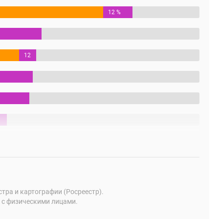
12 %
12
%
ра и картографии (Росреестр).
 с физическими лицами.