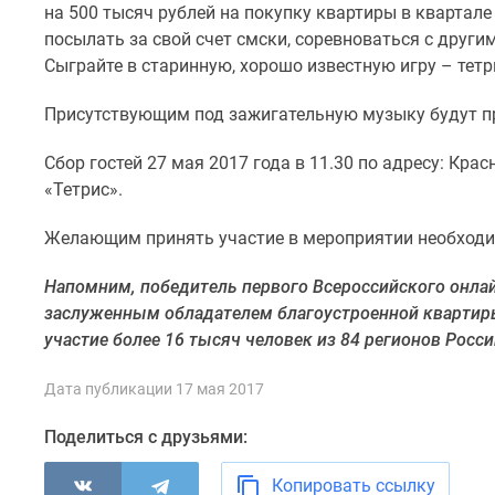
на 500 тысяч рублей на покупку квартиры в квартал
комнатные
Квартиры
посылать за свой счет смски, соревноваться с другим
на
Сыграйте в старинную, хорошо известную игру – тетр
карте
Ипотечный
Присутствующим под зажигательную музыку будут п
калькулятор
Семейная
Сбор гостей 27 мая 2017 года в 11.30 по адресу: Кр
ипотека
«Тетрис».
Военная
ипотека
Банки
Желающим принять участие в мероприятии необходимо
и
программы
Напомним, победитель первого Всероссийского онлай
Медиа
заслуженным обладателем благоустроенной квартиры 
Новости
участие более 16 тысяч человек из 84 регионов России
недвижимости
Мнение
эксперта
Дата публикации 17 мая 2017
Аналитика
рынка
Поделиться с друзьями:
Покупателю
Экспертиза
Копировать ссылку