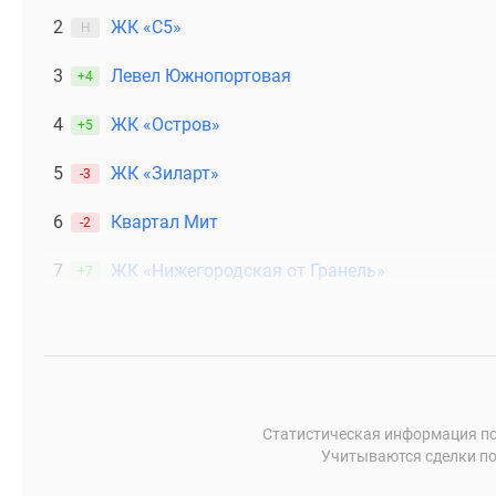
Рассрочка
2
ЖК «С5»
Н
Траншевая
ипотека
3
Левел Южнопортовая
Дома
+4
и
коттеджи
4
ЖК «Остров»
+5
Коттеджные
поселки
5
ЖК «Зиларт»
-3
в
Новой
6
Квартал Мит
-2
Москве
Готовые
7
ЖК «Нижегородская от Гранель»
+7
коттеджные
поселки
Строящиеся
коттеджные
поселки
Коттеджные
поселки
в
Статистическая информация по
лесу
Учитываются сделки по
Коттеджные