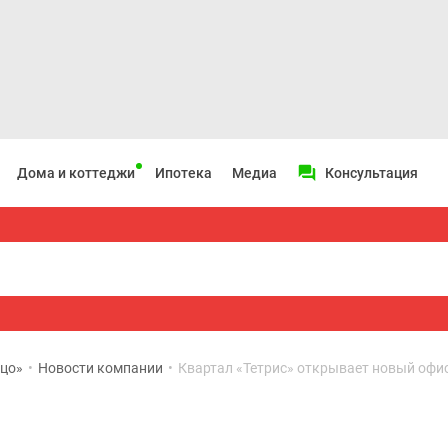
Дома и коттеджи
Ипотека
Медиа
Консультация
ьцо»
•
Новости компании
•
Квартал «Тетрис» открывает новый офи