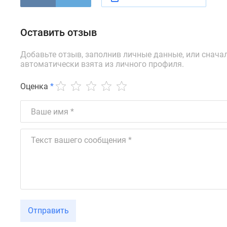
новостроек
Эксперты
и
Оставить отзыв
авторы
О
проекте
Добавьте отзыв, заполнив личные данные, или снача
Контакты
автоматически взята из личного профиля.
Реклама
на
Оценка
*
сайте
Vk
Дзен
Машино-
места
Апартаменты
#траншевая
ипотека
#рассрочка
ИТ-
ипотека
Квартиры
Отправить
со
скидками