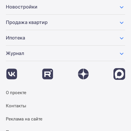
Новости
Новостройки
недвижимости
Мнение
Продажа квартир
эксперта
Аналитика
Ипотека
рынка
Покупателю
Журнал
Экспертиза
новостроек
Эксперты
и
авторы
О
О проекте
проекте
Контакты
Контакты
Реклама
на
Реклама на сайте
сайте
Vk