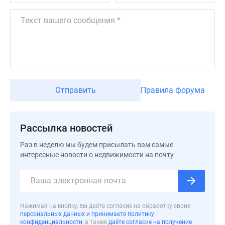
поселки
у
водоема
Коттеджные
поселки
в
ипотеку
Отправить
Правила форума
Бизнес-
центры
Коттеджи
Рассылка новостей
Скидки
и
Раз в неделю мы будем присылать вам самые
интересные новости о недвижимости на почту
акции
Макс
Нажимая на кнопку, вы даёте согласие на обработку своих
персональных данных и принимаете политику
конфиденциальности
, а также
даёте согласие на получение