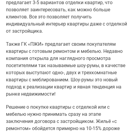
предлагает 3-5 вариантов отделки квартир, что
Новости
позволяет заинтересовать, как можно больше
недвижимости
клиентов. Все это позволяет получить
Мнение
индивидуальный интерьер квартиры даже с отделкой
эксперта
от застройщика.
Аналитика
рынка
Также ГК «ПЖИ» предлагает своим покупателям
Покупателю
квартиры с готовым ремонтом и мебелью. Недавно
Экспертиза
компания открыла для наглядного просмотра
новостроек
посетителями так называемые шоу-румы, в качестве
Эксперты
которых выступают одно-, двух и трехкомнатные
и
квартиры с меблированием. Шоу-румы это новый
авторы
подход к реализации квартир и явная тенденция на
О
рынке недвижимости!
проекте
Контакты
Решение о покупке квартиры с отделкой или с
Реклама
мебелью нужно принимать сразу на этапе
на
заключения договора с застройщиком. Жильё «с
сайте
ремонтом» обойдется примерно на 10-15% дороже
Vk