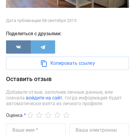
Дома
и
коттеджи
Дата публикации 08 сентября 2015
Коттеджные
поселки
Поделиться с друзьями:
в
Новой
Москве
Готовые
Копировать ссылку
коттеджные
поселки
Оставить отзыв
Строящиеся
коттеджные
Добавьте отзыв, заполнив личные данные, или
сначала
войдите на сайт
, тогда информация будет
поселки
автоматически взята из личного профиля.
Коттеджные
поселки
Оценка
*
в
лесу
Коттеджные