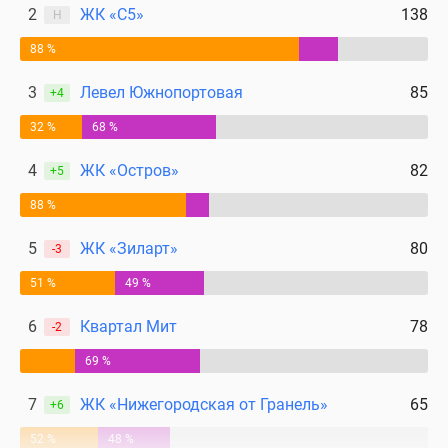
2
ЖК «С5»
138
Н
88 %
3
Левел Южнопортовая
85
+4
32 %
68 %
4
ЖК «Остров»
82
+5
88 %
5
ЖК «Зиларт»
80
-3
51 %
49 %
6
Квартал Мит
78
-2
69 %
7
ЖК «Нижегородская от Гранель»
65
+6
52 %
48 %