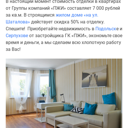
В настоящий момент стоимость отделки в квартирах
застройщиком
от Группы компаний «ПЖИ» составляет 7 000 рублей
Rutube
за кв.м. В строящимся
жилом доме «на ул.
Поиск
Шаталова»
действует скидка 50% на отделку.
дома
Спешите! Приобретайте недвижимость в
Подольск
е и
в
Серпухове
от застройщика ГК «ПЖИ», экономьте свое
Москве
время и деньги, а мы сделаем всю хлопотную работу
Программа
за Вас!
реновации
в
Москве
Новостройки
премиум-
класса
Новостройки
бизнес-
класса
Рассрочка
Траншевая
ипотека