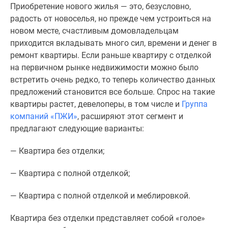
Приобретение нового жилья — это, безусловно,
Специальные
радость от новоселья, но прежде чем устроиться на
предложения
новом месте, счастливым домовладельцам
Коммерческие
приходится вкладывать много сил, времени и денег в
помещения
ремонт квартиры. Если раньше квартиру с отделкой
Продавцы
на первичном рынке недвижимости можно было
и
встретить очень редко, то теперь количество данных
застройщики
предложений становится все больше. Спрос на такие
Панорамы
квартиры растет, девелоперы, в том числе и
Группа
новостроек
компаний «ПЖИ»
, расширяют этот сегмент и
Видеообзор
предлагают следующие варианты:
новостроек
Экспертиза
— Квартира без отделки;
новостроек
Экология
—
Квартира с полной отделкой;
Москвы
и
—
Квартира с полной отделкой и меблировкой.
Подмосковья
Квартира без отделки представляет собой «голое»
Студии