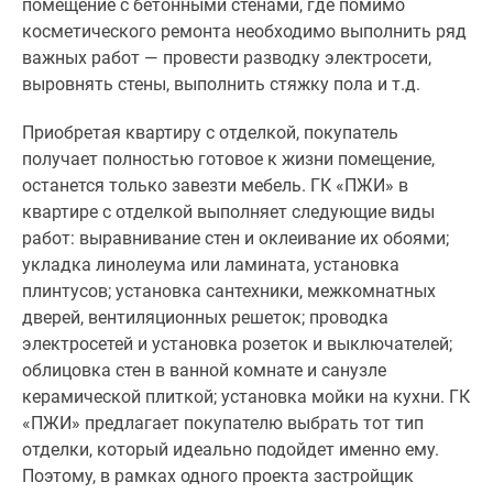
помещение с бетонными стенами, где помимо
1-
косметического ремонта необходимо выполнить ряд
комнатные
важных работ
—
провести разводку электросети,
2-
выровнять стены, выполнить стяжку пола и т.д.
комнатные
3-
Приобретая квартиру с отделкой, покупатель
комнатные
получает полностью готовое к жизни помещение,
Квартиры
останется только завезти мебель. ГК «ПЖИ» в
на
квартире с отделкой выполняет следующие виды
карте
работ: выравнивание стен и оклеивание их обоями;
Ипотечный
укладка линолеума или ламината, установка
калькулятор
плинтусов; установка сантехники, межкомнатных
Семейная
дверей, вентиляционных решеток; проводка
ипотека
электросетей и установка розеток и выключателей;
Военная
облицовка стен в ванной комнате и санузле
ипотека
керамической плиткой; установка мойки на кухни. ГК
Банки
«ПЖИ» предлагает покупателю выбрать тот тип
и
отделки, который идеально подойдет именно ему.
программы
Поэтому, в рамках одного проекта застройщик
Медиа