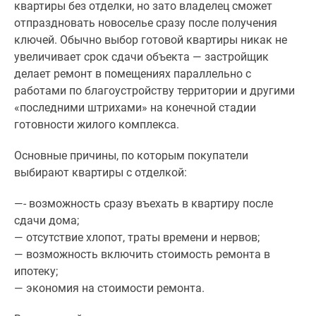
квартиры без отделки, но зато владелец сможет
Дзен
отпраздновать новоселье сразу после получения
Машино-
ключей. Обычно выбор готовой квартиры никак не
места
увеличивает срок сдачи объекта — застройщик
Апартаменты
делает ремонт в помещениях параллельно с
#траншевая
работами по благоустройству территории и другими
ипотека
«последними штрихами» на конечной стадии
#рассрочка
готовности жилого комплекса.
ИТ-
ипотека
Основные причины, по которым покупатели
Квартиры
выбирают квартиры с отделкой:
со
скидками
—
- возможность сразу въехать в квартиру после
до
сдачи дома;
41%
—
отсутствие хлопот, траты времени и нервов;
Видео
—
возможность включить стоимость ремонта в
360°
ипотеку;
новостроек
—
экономия на стоимости ремонта.
Субсидированная