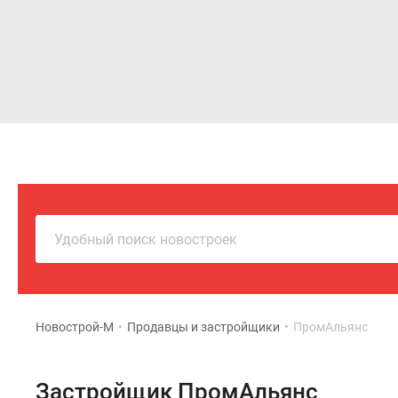
Новостройки
Квартиры
Удобный поиск новостроек
Новострой-М
•
Продавцы и застройщики
•
ПромАльянс
Застройщик ПромАльянс