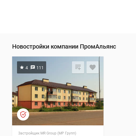
Новостройки компании ПромАльянс
4
111
Застройщик MR Group (МР Групп)