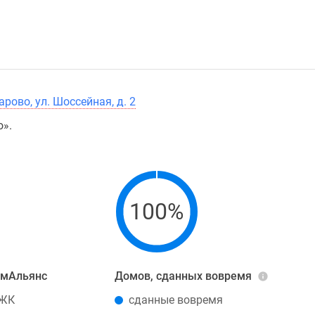
рово, ул. Шоссейная, д. 2
о».
100%
омАльянс
Домов, сданных вовремя
 ЖК
сданные вовремя