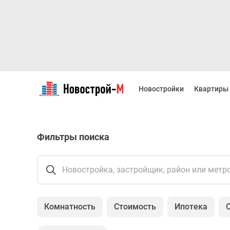
Новостройки
Квартиры
Новостройки
Квартиры
Ипотека
Новостройки
Москвы
Новостройки
Фильтры поиска
Подмосковья
Новостройки
Новой
Москвы
Новостройка, застройщик, район или метр
Готовые
новостройки
Новостройки
Комнатность
Стоимость
Ипотека
на
карте