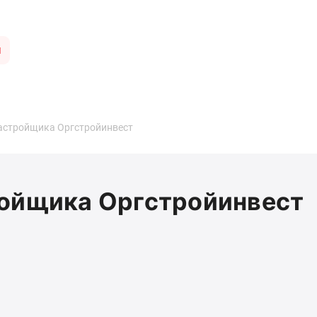
ы
застройщика Оргстройинвест
ройщика Оргстройинвест