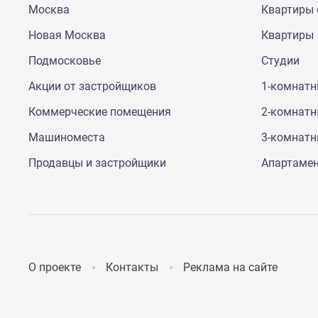
Москва
Квартиры 
до
41%
Новая Москва
Квартиры
Видео
360°
Подмосковье
Студии
новостроек
Субсидированная
Акции от застройщиков
1-комнат
застройщиком
Коммерческие помещения
2-комнат
Rutube
Поиск
Машиноместа
3-комнат
дома
в
Продавцы и застройщики
Апартаме
Москве
Программа
реновации
в
Москве
Новостройки
премиум-
О проекте
Контакты
Реклама на сайте
класса
Новостройки
бизнес-
класса