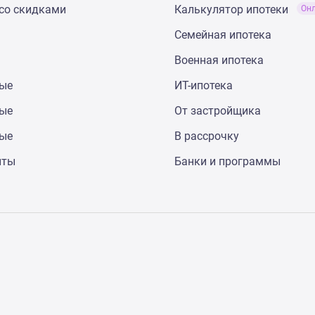
со скидками
Калькулятор ипотеки
Он
Семейная ипотека
Военная ипотека
ные
ИТ-ипотека
ные
От застройщика
ные
В рассрочку
нты
Банки и программы