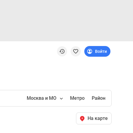
Войти
Москва и МО
Метро
Район
На карте