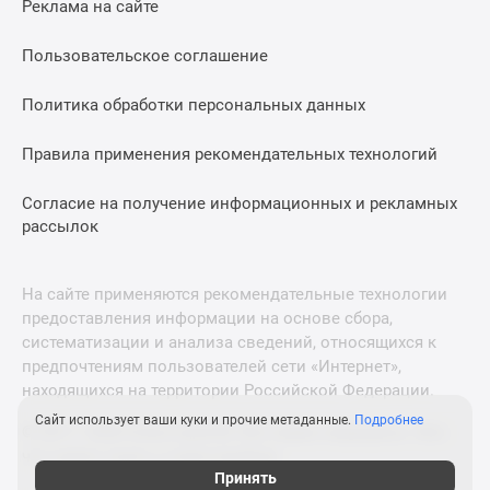
Реклама на сайте
Дзен
Машино-
Пользовательское соглашение
места
Апартаменты
Политика обработки персональных данных
#траншевая
Правила применения рекомендательных технологий
ипотека
#рассрочка
Согласие на получение информационных и рекламных
ИТ-
рассылок
ипотека
Квартиры
со
На сайте применяются рекомендательные технологии
скидками
предоставления информации на основе сбора,
до
систематизации и анализа сведений, относящихся к
41%
предпочтениям пользователей сети «Интернет»,
находящихся на территории Российской Федерации.
Видео
360°
Сайт использует ваши куки и прочие метаданные.
Подробнее
© 2011—2026 Новострой-М. Все права защищены. Всё,
новостроек
что нужно знать о новостройках
Субсидированная
Принять