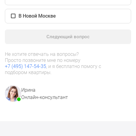
1-
комнатные
В Новой Москве
2-
комнатные
3-
Следующий вопрос
комнатные
Квартиры
на
Не хотите отвечать на вопросы?
карте
Просто позвоните мне по номеру
+7 (495) 147-54-35
, и я бесплатно помогу с
Ипотечный
подбором квартиры.
калькулятор
Семейная
ипотека
Ирина
Военная
Онлайн-консультант
ипотека
Банки
и
программы
Медиа