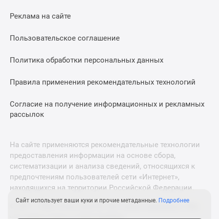
Дзен
Реклама на сайте
Машино-
места
Пользовательское соглашение
Апартаменты
#траншевая
Политика обработки персональных данных
ипотека
#рассрочка
Правила применения рекомендательных технологий
ИТ-
Согласие на получение информационных и рекламных
ипотека
рассылок
Квартиры
со
скидками
На сайте применяются рекомендательные технологии
до
предоставления информации на основе сбора,
41%
систематизации и анализа сведений, относящихся к
Видео
предпочтениям пользователей сети «Интернет»,
360°
находящихся на территории Российской Федерации.
новостроек
Сайт использует ваши куки и прочие метаданные.
Подробнее
© 2011—2026 Новострой-М. Все права защищены. Всё,
Субсидированная
что нужно знать о новостройках