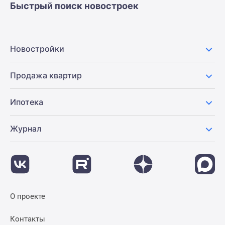
Быстрый поиск новостроек
Новости
недвижимости
Мнение
эксперта
Новостройки
Аналитика
рынка
Продажа квартир
Покупателю
Экспертиза
Ипотека
новостроек
Эксперты
и
Журнал
авторы
О
проекте
Контакты
Реклама
О проекте
на
сайте
Контакты
Vk