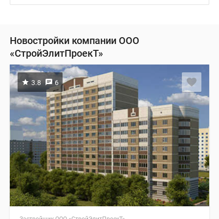
Новостройки компании ООО
«СтройЭлитПроекТ»
3.8
6