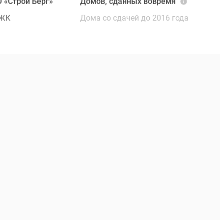
 «Строй Берг»
Домов, сданных вовремя
 ЖК
Дома со сдачей до 2016 года