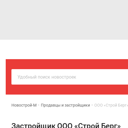
Новостройки
Квартиры
Удобный поиск новостроек
Новострой-М
•
Продавцы и застройщики
•
ООО «Строй Берг
Застройщик ООО «Строй Берг»