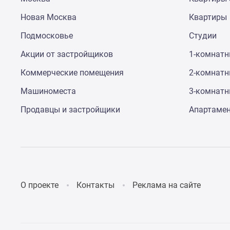
до
Новая Москва
Квартиры
41%
Видео
Подмосковье
Студии
360°
новостроек
Акции от застройщиков
1-комнат
Субсидированная
застройщиком
Коммерческие помещения
2-комнат
Rutube
Поиск
Машиноместа
3-комнат
дома
Продавцы и застройщики
Апартаме
в
Москве
Программа
реновации
в
Москве
Новостройки
премиум-
О проекте
Контакты
Реклама на сайте
класса
Новостройки
бизнес-
класса