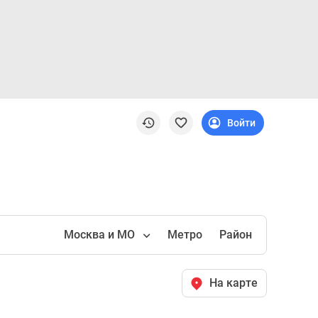
Войти
Москва и МО
Метро
Район
На карте