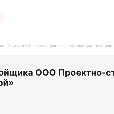
ы
застройщика ООО Проектно-строительная организация «НеоСтрой»
ройщика ООО Проектно-с
ой»