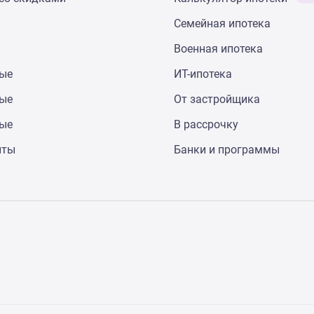
Семейная ипотека
Военная ипотека
ные
ИТ-ипотека
ные
От застройщика
ные
В рассрочку
нты
Банки и программы