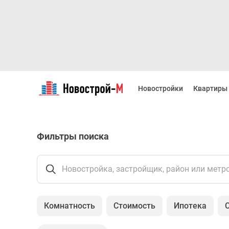
Новостройки
Квартиры
Новостройки
Квартиры
Ипотека
Новостройки
Москвы
Новостройки
Фильтры поиска
Подмосковья
Новостройки
Новой
Москвы
Новостройка, застройщик, район или метр
Готовые
новостройки
Новостройки
Комнатность
Стоимость
Ипотека
на
карте