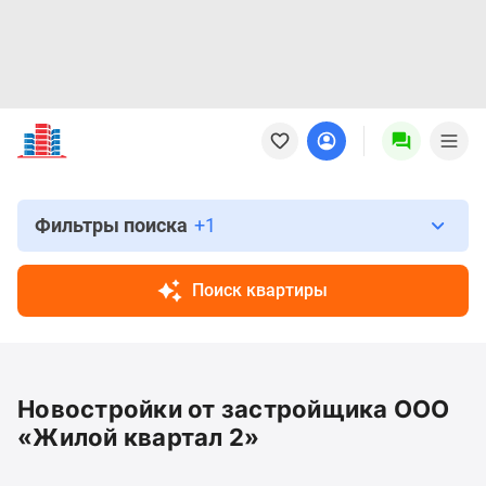
Новостройки
Квартиры
Ипотека
Новостройки
Москвы
Фильтры поиска
+1
Новостройки
Подмосковья
Поиск квартиры
Новостройки
Новой
Москвы
Готовые
Новостройки от застройщика ООО
новостройки
Новостройки
«Жилой квартал 2»
на
карте