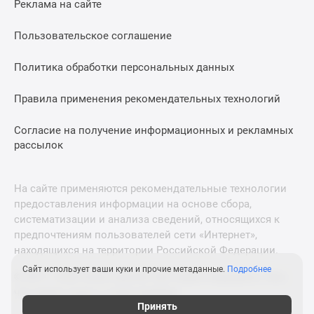
Реклама на сайте
Дзен
Машино-
Пользовательское соглашение
места
Апартаменты
Политика обработки персональных данных
#траншевая
Правила применения рекомендательных технологий
ипотека
#рассрочка
Согласие на получение информационных и рекламных
ИТ-
рассылок
ипотека
Квартиры
со
На сайте применяются рекомендательные технологии
скидками
предоставления информации на основе сбора,
до
систематизации и анализа сведений, относящихся к
41%
предпочтениям пользователей сети «Интернет»,
находящихся на территории Российской Федерации.
Видео
360°
Сайт использует ваши куки и прочие метаданные.
Подробнее
© 2011—2026 Новострой-М. Все права защищены. Всё,
новостроек
что нужно знать о новостройках
Субсидированная
Принять