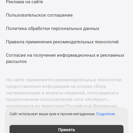
Реклама на сайте
Дзен
Машино-
Пользовательское соглашение
места
Апартаменты
Политика обработки персональных данных
#траншевая
Правила применения рекомендательных технологий
ипотека
#рассрочка
Согласие на получение информационных и рекламных
ИТ-
рассылок
ипотека
Квартиры
со
На сайте применяются рекомендательные технологии
скидками
предоставления информации на основе сбора,
до
систематизации и анализа сведений, относящихся к
41%
предпочтениям пользователей сети «Интернет»,
находящихся на территории Российской Федерации.
Видео
360°
Сайт использует ваши куки и прочие метаданные.
Подробнее
© 2011—2026 Новострой-М. Все права защищены. Всё,
новостроек
что нужно знать о новостройках
Субсидированная
Принять