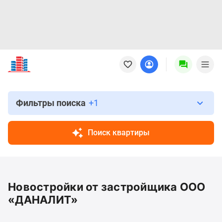
Новостройки
Квартиры
Ипотека
Новостройки
Москвы
Фильтры поиска
+1
Новостройки
Подмосковья
Поиск квартиры
Новостройки
Новой
Москвы
Готовые
Новостройки от застройщика ООО
новостройки
Новостройки
«ДАНАЛИТ»
на
карте