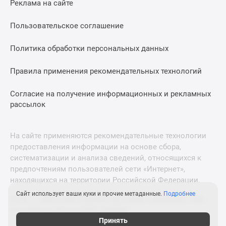
Реклама на сайте
Дзен
Машино-
Пользовательское соглашение
места
Апартаменты
Политика обработки персональных данных
#траншевая
Правила применения рекомендательных технологий
ипотека
#рассрочка
Согласие на получение информационных и рекламных
ИТ-
рассылок
ипотека
Квартиры
со
На сайте применяются рекомендательные технологии
скидками
предоставления информации на основе сбора,
до
систематизации и анализа сведений, относящихся к
41%
предпочтениям пользователей сети «Интернет»,
находящихся на территории Российской Федерации.
Видео
360°
Сайт использует ваши куки и прочие метаданные.
Подробнее
© 2011—2026 Новострой-М. Все права защищены. Всё,
новостроек
что нужно знать о новостройках
Субсидированная
Принять