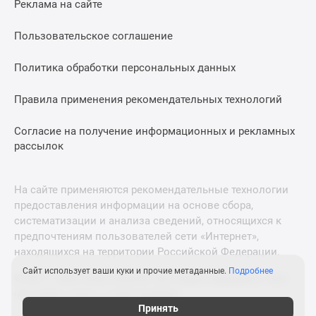
Реклама на сайте
Дзен
Машино-
Пользовательское соглашение
места
Апартаменты
Политика обработки персональных данных
#траншевая
Правила применения рекомендательных технологий
ипотека
#рассрочка
Согласие на получение информационных и рекламных
ИТ-
рассылок
ипотека
Квартиры
со
На сайте применяются рекомендательные технологии
скидками
предоставления информации на основе сбора,
до
систематизации и анализа сведений, относящихся к
41%
предпочтениям пользователей сети «Интернет»,
находящихся на территории Российской Федерации.
Видео
360°
Сайт использует ваши куки и прочие метаданные.
Подробнее
© 2011—2026 Новострой-М. Все права защищены. Всё,
новостроек
что нужно знать о новостройках
Субсидированная
Принять