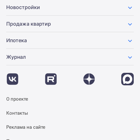
Новости
Новостройки
недвижимости
Мнение
Продажа квартир
эксперта
Аналитика
Ипотека
рынка
Покупателю
Журнал
Экспертиза
новостроек
Эксперты
и
авторы
О
О проекте
проекте
Контакты
Контакты
Реклама
на
Реклама на сайте
сайте
Vk