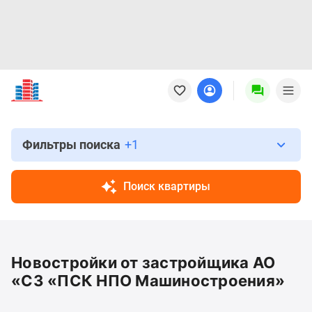
Новостройки
Квартиры
Ипотека
Новостройки
Москвы
Фильтры поиска
+1
Новостройки
Подмосковья
Поиск квартиры
Новостройки
Новой
Москвы
Готовые
Новостройки от застройщика АО
новостройки
Новостройки
«СЗ «ПСК НПО Машиностроения»
на
карте