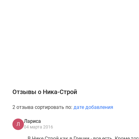
Отзывы о Ника-Строй
2 отзыва сортировать по:
дате добавления
Лариса
Л
04 марта 2016
В Нике Строй как в Греции - все есть. Кроме то