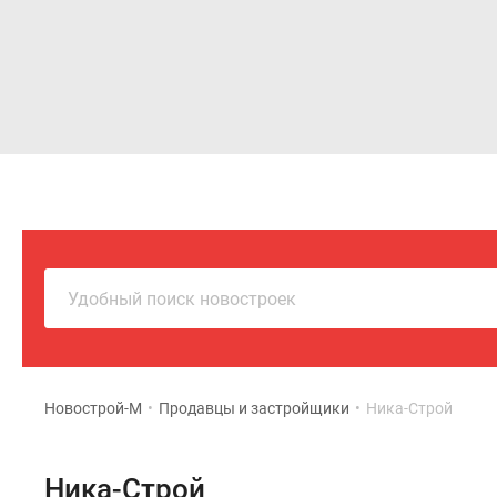
Новостройки
Квартиры
Удобный поиск новостроек
Новострой-М
•
Продавцы и застройщики
•
Ника-Строй
Ника-Строй