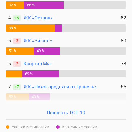
32 %
68 %
4
ЖК «Остров»
82
+5
88 %
5
ЖК «Зиларт»
80
-3
51 %
49 %
6
Квартал Мит
78
-2
69 %
7
ЖК «Нижегородская от Гранель»
65
+7
52 %
48 %
Показать ТОП-10
сделки без ипотеки
ипотечные сделки