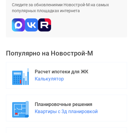
Дома
Следите за обновлениями Новострой-М на самых
популярных площадках интернета
и
коттеджи
Коттеджные
поселки
в
Новой
Популярно на
Новострой-М
Москве
Готовые
коттеджные
Расчет ипотеки для ЖК
поселки
Калькулятор
Строящиеся
коттеджные
поселки
Коттеджные
Планировочные решения
поселки
Квартиры с 3д планировкой
в
лесу
Коттеджные