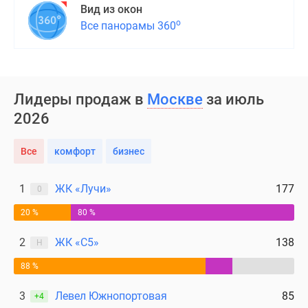
Вид из окон
поселки
о
Все панорамы 360
у
водоема
Коттеджные
поселки
Лидеры продаж в
Москве
за июль
в
ипотеку
2026
Бизнес-
центры
Все
комфорт
бизнес
Коттеджи
Скидки
1
ЖК «Лучи»
177
0
и
акции
20 %
80 %
Макс
2
ЖК «С5»
138
Н
88 %
3
Левел Южнопортовая
85
+4