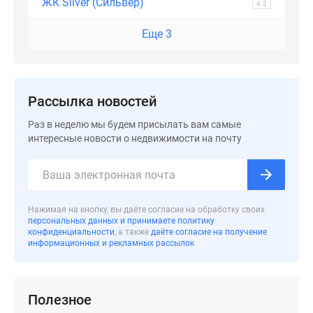
ЖК Silver (Сильвер)
застройщиком
4.2
Rutube
Еще 3
Поиск
дома
в
Москве
Рассылка новостей
Программа
реновации
Раз в неделю мы будем присылать вам самые
в
интересные новости о недвижимости на почту
Москве
Новостройки
премиум-
класса
Нажимая на кнопку, вы даёте согласие на обработку своих
Новостройки
персональных данных и принимаете политику
конфиденциальности
, а также
даёте согласие на получение
бизнес-
информационных и рекламных рассылок
класса
Рассрочка
Траншевая
Полезное
ипотека