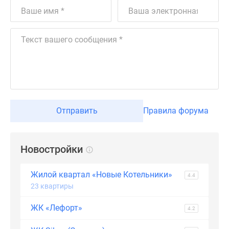
Дзен
Машино-
места
Апартаменты
#траншевая
ипотека
#рассрочка
ИТ-
ипотека
Отправить
Правила форума
Квартиры
со
скидками
Новостройки
до
41%
Жилой квартал «Новые Котельники»
4.4
Видео
23 квартиры
360°
новостроек
ЖК «Лефорт»
4.2
Субсидированная