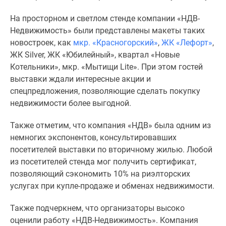
1-
комнатные
На просторном и светлом стенде компании «НДВ-
2-
Недвижимость» были представлены макеты таких
комнатные
новостроек, как
мкр. «Красногорский»
,
ЖК «Лефорт»
,
3-
ЖК Silver, ЖК «Юбилейный», квартал «Новые
комнатные
Котельники», мкр. «Мытищи Lite». При этом гостей
Квартиры
выставки ждали интересные акции и
на
спецпредложения, позволяющие сделать покупку
карте
недвижимости более выгодной.
Ипотечный
калькулятор
Также отметим, что компания «НДВ» была одним из
Семейная
немногих экспонентов, консультировавших
ипотека
посетителей выставки по вторичному жилью. Любой
Военная
из посетителей стенда мог получить сертификат,
ипотека
позволяющий сэкономить 10% на риэлторских
Банки
услугах при купле-продаже и обменах недвижимости.
и
Также подчеркнем, что организаторы высоко
программы
оценили работу «НДВ-Недвижимость». Компания
Медиа