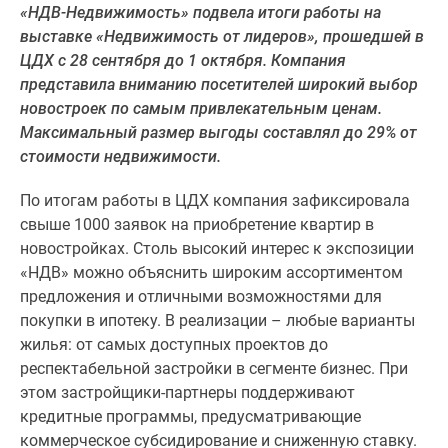
«НДВ-Недвижимость» подвела итоги работы на
Специальные
выставке «Недвижимость от лидеров», прошедшей в
предложения
ЦДХ с 28 сентября до 1 октября. Компания
Коммерческие
представила вниманию посетителей широкий выбор
помещения
новостроек по самым привлекательным ценам.
Продавцы
Максимальный размер выгоды составлял до 29% от
и
стоимости недвижимости.
застройщики
Панорамы
По итогам работы в ЦДХ компания зафиксировала
новостроек
свыше 1000 заявок на приобретение квартир в
Видеообзор
новостройках. Столь высокий интерес к экспозиции
новостроек
«НДВ» можно объяснить широким ассортиментом
Экспертиза
предложения и отличными возможностями для
новостроек
покупки в ипотеку. В реализации – любые варианты
Экология
жилья: от самых доступных проектов до
Москвы
респектабельной застройки в сегменте бизнес. При
и
этом застройщики-партнеры поддерживают
Подмосковья
кредитные программы, предусматривающие
Студии
коммерческое субсидирование и сниженную ставку.