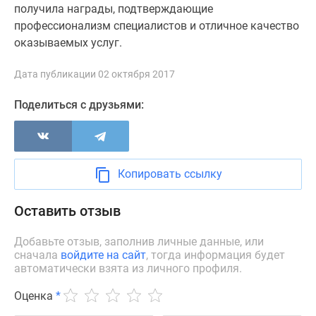
получила награды, подтверждающие
Новости
профессионализм специалистов и отличное качество
недвижимости
оказываемых услуг.
Мнение
эксперта
Дата публикации 02 октября 2017
Аналитика
рынка
Поделиться с друзьями:
Покупателю
Экспертиза
новостроек
Эксперты
Копировать ссылку
и
авторы
Оставить отзыв
О
проекте
Добавьте отзыв, заполнив личные данные, или
Контакты
сначала
войдите на сайт
, тогда информация будет
Реклама
автоматически взята из личного профиля.
на
Оценка
*
сайте
Vk