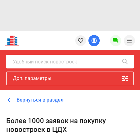
Новостройки
Квартиры
Ипотека
Новостройки
Удобный поиск новостроек
Москвы
Новостройки
Доп. параметры
Подмосковья
Новостройки
Новой
Вернуться в раздел
Москвы
Готовые
новостройки
Более 1000 заявок на покупку
Новостройки
новостроек в ЦДХ
на
карте