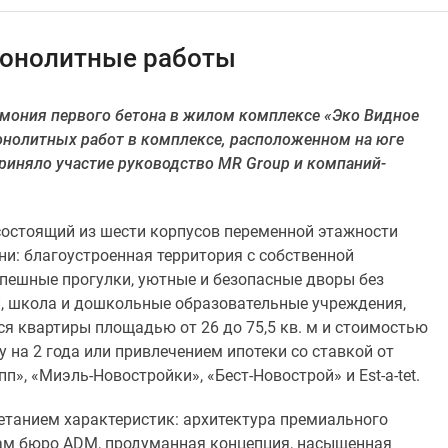
 монолитные работы
емония первого бетона в жилом комплексе «Эко Видное
онолитных работ в комплексе, расположенном на юге
риняло участие руководство MR Group и компаний-
состоящий из шести корпусов переменной этажности
зни: благоустроенная территория с собственной
спешные прогулки, уютные и безопасные дворы без
и, школа и дошкольные образовательные учреждения,
ся квартиры площадью от 26 до 75,5 кв. м и стоимостью
у на 2 года или привлечением ипотеки со ставкой от
», «Миэль-Новостройки», «Бест-Новострой» и Est-a-tet.
танием характеристик: архитектура премиального
там бюро ADM, продуманная концепция, насыщенная