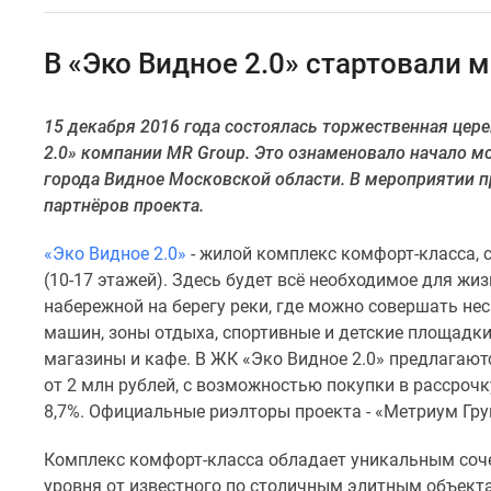
Специальные
предложения
Коммерческие
В «Эко Видное 2.0» стартовали
помещения
Продавцы
и
15 декабря 2016 года состоялась торжественная цер
застройщики
2.0» компании MR Group. Это ознаменовало начало м
Панорамы
новостроек
города Видное Московской области. В мероприятии п
Видеообзор
партнёров проекта.
новостроек
Экспертиза
«Эко Видное 2.0»
- жилой комплекс комфорт-класса, 
новостроек
(10-17 этажей). Здесь будет всё необходимое для жи
Экология
набережной на берегу реки, где можно совершать не
Москвы
и
машин, зоны отдыха, спортивные и детские площадк
Подмосковья
магазины и кафе. В ЖК «Эко Видное 2.0» предлагают
Студии
от 2 млн рублей, с возможностью покупки в рассрочк
1-
8,7%. Официальные риэлторы проекта - «Метриум Групп
комнатные
2-
Комплекс комфорт-класса обладает уникальным соче
комнатные
3-
уровня от известного по столичным элитным объек