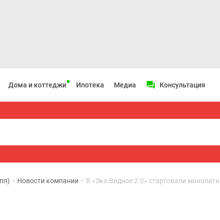
Дома и коттеджи
Ипотека
Медиа
Консультация
пп)
•
Новости компании
•
В «Эко Видное 2.0» стартовали монолит