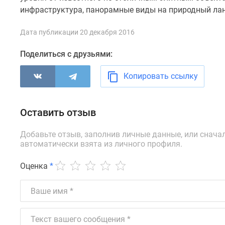
комнатные
инфраструктура, панорамные виды на природный лан
Квартиры
на
Дата публикации 20 декабря 2016
карте
Ипотечный
Поделиться с друзьями:
калькулятор
Семейная
Копировать ссылку
ипотека
Военная
ипотека
Банки
Оставить отзыв
и
программы
Добавьте отзыв, заполнив личные данные, или снача
Медиа
автоматически взята из личного профиля.
Новости
недвижимости
Оценка
*
Мнение
эксперта
Аналитика
рынка
Покупателю
Экспертиза