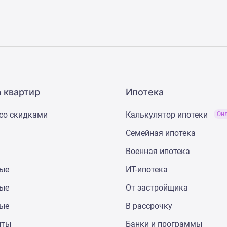
 квартир
Ипотека
со скидками
Калькулятор ипотеки
Он
Семейная ипотека
Военная ипотека
ные
ИТ-ипотека
ные
От застройщика
ные
В рассрочку
нты
Банки и программы