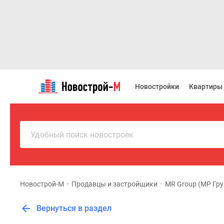
Новостройки
Квартиры
Новостройки
Квартиры
Ипотека
Новостройки
Москвы
Новостройки
Подмосковья
Удобный поиск новостроек
Новостройки
Новой
Москвы
Готовые
новостройки
Новострой-М
•
Продавцы и застройщики
•
MR Group (МР Гру
Новостройки
на
Вернуться в раздел
карте