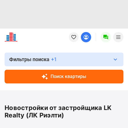
Новостройки
Квартиры
Ипотека
Новостройки
Москвы
Фильтры поиска
+1
Новостройки
Подмосковья
Поиск квартиры
Новостройки
Новой
Москвы
Готовые
Новостройки от застройщика LK
новостройки
Новостройки
Realty (ЛК Риэлти)
на
карте