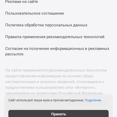
Реклама на сайте
Дзен
Машино-
Пользовательское соглашение
места
Апартаменты
Политика обработки персональных данных
#траншевая
Правила применения рекомендательных технологий
ипотека
#рассрочка
Согласие на получение информационных и рекламных
ИТ-
рассылок
ипотека
Квартиры
со
На сайте применяются рекомендательные технологии
скидками
предоставления информации на основе сбора,
до
систематизации и анализа сведений, относящихся к
41%
предпочтениям пользователей сети «Интернет»,
находящихся на территории Российской Федерации.
Видео
360°
Сайт использует ваши куки и прочие метаданные.
Подробнее
© 2011—2026 Новострой-М. Все права защищены. Всё,
новостроек
что нужно знать о новостройках
Субсидированная
Принять