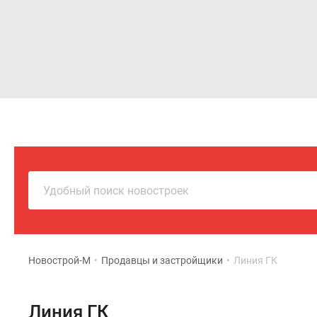
Новостройки
Квартиры
Удобный поиск новостроек
Новострой-М
•
Продавцы и застройщики
•
Линия ГК
Линия ГК