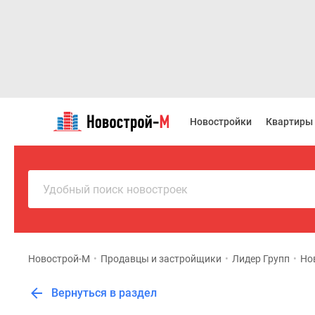
Новостройки
Квартиры
Новостройки
Квартиры
Ипотека
Новостройки
Москвы
Новостройки
Подмосковья
Удобный поиск новостроек
Новостройки
Новой
Москвы
Готовые
новостройки
Новострой-М
•
Продавцы и застройщики
•
Лидер Групп
•
Но
Новостройки
на
Вернуться в раздел
карте