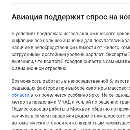
Специальные
предложения
Коммерческие
Авиация поддержит спрос на но
помещения
Продавцы
и
В условиях продолжающегося экономического кризиса
застройщики
инфляции все большее значение для покупателей ква
Панорамы
новостроек
наличие в непосредственной близости от жилого ко
Видеообзор
сотрудникам достойный уровень зарплат. Эксперты Г
новостроек
выяснили, что все топ-5 городов области с самыми 
Экспертиза
с авиационной отраслью.
новостроек
Экология
Возможность работать в непосредственной близости 
Москвы
и
решающих факторов при выборе квартиры массового 
Подмосковья
области
это проявляется особенно ярко. На сегодняш
Студии
метро за пределами МКАД и усилий по решению тран
1-
Подмосковье до работы в Москве и обратно по-преж
комнатные
наличие в самом городе или рядом с ним широкого 
2-
комнатные
автоматически становится конкурентным преимущес
3-
поддерживая высокий уровень спроса даже в период