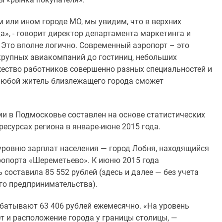
м или ином городе МО, мы увидим, что в верхних
а», - говорит директор департамента маркетинга и
 Это вполне логично. Современный аэропорт – это
крупных авиакомпаний до гостиниц, небольших
ожество работников совершенно разных специальностей и
любой житель близлежащего города сможет
и в Подмосковье составлен на основе статистических
есурсах региона в январе-июне 2015 года.
 уровню зарплат населения — город Лобня, находящийся
ропорта «Шереметьево». К июню 2015 года
составила 85 552 рублей (здесь и далее — без учета
го предпринимательства).
абатывают 63 406 рублей ежемесячно. «На уровень
т и расположение города у границы столицы, —