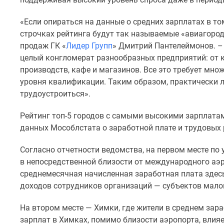
комнатные
Квартиры
«Если опираться на данные о средних зарплатах в то
на
строчках рейтинга будут так называемые «авиагород
карте
продаж ГК «
Лидер Групп
» Дмитрий Пантелеймонов. –
Ипотечный
калькулятор
целый конгломерат разнообразных предприятий: от 
Семейная
производств, кафе и магазинов. Все это требует мн
ипотека
уровня квалификации. Таким образом, практически 
Военная
трудоустроиться».
ипотека
Банки
Рейтинг топ-5 городов с самыми высокими зарплатам
и
программы
данных Мособлстата о заработной плате и трудовых р
Медиа
Новости
Согласно отчетности ведомства, на первом месте по
недвижимости
в непосредственной близости от международного аэ
Мнение
среднемесячная начисленная заработная плата здесь 
эксперта
доходов сотрудников организаций — субъектов мало
Аналитика
рынка
Покупателю
На втором месте — Химки, где жители в среднем зар
Экспертиза
зарплат в Химках, помимо близости аэропорта, влияе