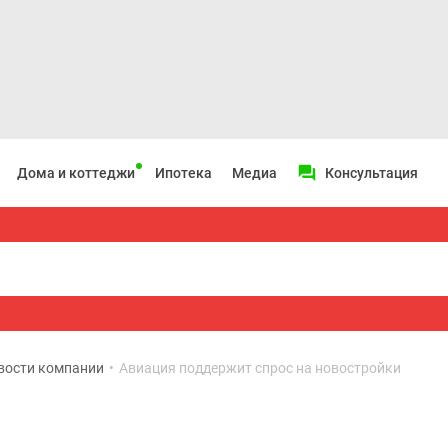
Дома и коттеджи
Ипотека
Медиа
Консультация
вости компании
•
Авиация поддержит спрос на новостройки