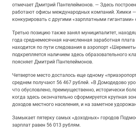
новостроек
отмечает Дмитрий Пантелеймонов. — Здесь построен
Эксперты
работают офисы международных компаний. Химки — э
и
конкурировать с другими «зарплатными гигантами» 
авторы
О
проекте
Третью позицию также занял муниципалитет, находя
Контакты
года среднемесячная начисленная заработная плата 
Реклама
находится по пути следования в аэропорт «Шереметь
на
подкрепляется наличием здесь образовательного кла
сайте
поясняет Дмитрий Пантелеймонов.
Vk
Дзен
Машино-
Четвертое место досталось еще одному «приаэропор
места
среднем получают 56 467 рублей. «В Домодедово уров
Апартаменты
что обусловлено, преимущественно, исторически бол
#траншевая
когда здесь окончательно сформируется крупная зон
ипотека
доходов местного населения, и на заметное удорожа
#рассрочка
ИТ-
ипотека
Замыкает пятерку самых «доходных» городов Подмо
Квартиры
зарплат равен 56 013 рублям.
со
скидками