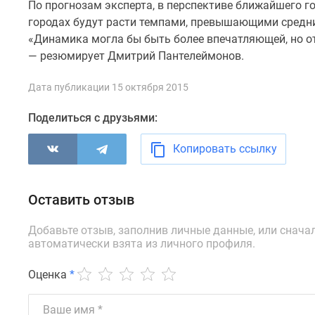
По прогнозам эксперта, в перспективе ближайшего г
до
городах будут расти темпами, превышающими средни
41%
«Динамика могла бы быть более впечатляющей, но от
Видео
360°
— резюмирует Дмитрий Пантелеймонов.
новостроек
Субсидированная
Дата публикации 15 октября 2015
застройщиком
Rutube
Поделиться с друзьями:
Поиск
дома
Копировать ссылку
в
Москве
Программа
реновации
Оставить отзыв
в
Москве
Добавьте отзыв, заполнив личные данные, или снача
Новостройки
автоматически взята из личного профиля.
премиум-
класса
Оценка
*
Новостройки
бизнес-
класса