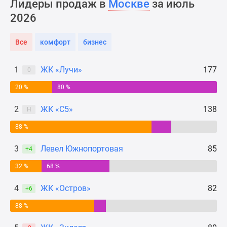
Лидеры продаж в
Москве
за июль
Новости
2026
недвижимости
Мнение
Все
комфорт
бизнес
эксперта
Аналитика
рынка
1
ЖК «Лучи»
177
0
Покупателю
20 %
80 %
Экспертиза
новостроек
2
ЖК «С5»
138
Н
Эксперты
88 %
и
авторы
3
Левел Южнопортовая
85
+4
О
проекте
32 %
68 %
Контакты
4
ЖК «Остров»
82
+6
Реклама
на
88 %
сайте
Vk