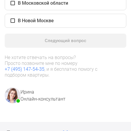
1-
В Московской области
комнатные
2-
В Новой Москве
комнатные
3-
комнатные
Следующий вопрос
Квартиры
на
Не хотите отвечать на вопросы?
карте
Просто позвоните мне по номеру
Ипотечный
+7 (495) 147-54-35
, и я бесплатно помогу с
калькулятор
подбором квартиры.
Семейная
ипотека
Ирина
Военная
Онлайн-консультант
ипотека
Банки
и
программы
Медиа