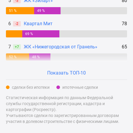
5
ЖК «Зиларт»
80
-3
Дзен
51 %
49 %
Машино-
места
6
Квартал Мит
78
-2
Апартаменты
69 %
#траншевая
ипотека
7
ЖК «Нижегородская от Гранель»
65
+7
#рассрочка
ИТ-
52 %
48 %
ипотека
Квартиры
Показать ТОП-10
со
скидками
сделки без ипотеки
ипотечные сделки
до
Статистическая информация по данным Федеральной
41%
службы государственной регистрации, кадастра и
Видео
картографии (Росреестр).
360°
Учитываются сделки по зарегистрированным договорам
новостроек
участия в долевом строительстве с физическими лицами.
Субсидированная