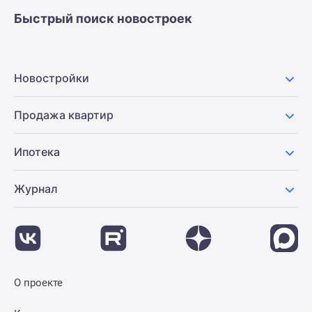
застройщиком
Быстрый поиск новостроек
Rutube
Поиск
дома
в
Новостройки
Москве
Программа
Продажа квартир
реновации
в
Ипотека
Москве
Новостройки
Журнал
премиум-
класса
Новостройки
бизнес-
класса
Рассрочка
О проекте
Траншевая
ипотека