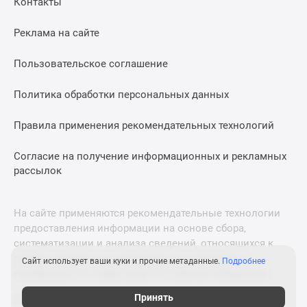
Контакты
Дома
и
Реклама на сайте
коттеджи
Коттеджные
Пользовательское соглашение
поселки
в
Политика обработки персональных данных
Новой
Москве
Правила применения рекомендательных технологий
Готовые
Согласие на получение информационных и рекламных
коттеджные
рассылок
поселки
Строящиеся
коттеджные
На сайте применяются рекомендательные технологии
поселки
предоставления информации на основе сбора,
Коттеджные
систематизации и анализа сведений, относящихся к
поселки
предпочтениям пользователей сети «Интернет»,
Сайт использует ваши куки и прочие метаданные.
Подробнее
в
находящихся на территории Российской Федерации.
лесу
Принять
© 2011—2026 Новострой-М. Все права защищены. Всё,
Коттеджные