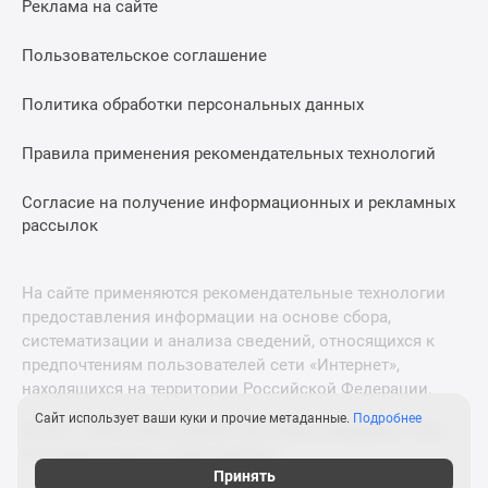
Реклама на сайте
Дзен
Машино-
Пользовательское соглашение
места
Апартаменты
Политика обработки персональных данных
#траншевая
Правила применения рекомендательных технологий
ипотека
#рассрочка
Согласие на получение информационных и рекламных
ИТ-
рассылок
ипотека
Квартиры
со
На сайте применяются рекомендательные технологии
скидками
предоставления информации на основе сбора,
до
систематизации и анализа сведений, относящихся к
41%
предпочтениям пользователей сети «Интернет»,
находящихся на территории Российской Федерации.
Видео
360°
Сайт использует ваши куки и прочие метаданные.
Подробнее
© 2011—2026 Новострой-М. Все права защищены. Всё,
новостроек
что нужно знать о новостройках
Субсидированная
Принять