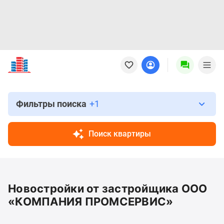
Новостройки
Квартиры
Ипотека
Новостройки
Москвы
Фильтры поиска
+1
Новостройки
Подмосковья
Поиск квартиры
Новостройки
Новой
Москвы
Готовые
Новостройки от застройщика ООО
новостройки
Новостройки
«КОМПАНИЯ ПРОМСЕРВИС»
на
карте