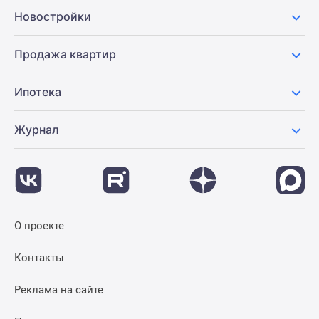
Новости
Новостройки
недвижимости
Мнение
Продажа квартир
эксперта
Аналитика
Ипотека
рынка
Покупателю
Журнал
Экспертиза
новостроек
Эксперты
и
авторы
О
О проекте
проекте
Контакты
Контакты
Реклама
на
Реклама на сайте
сайте
Vk