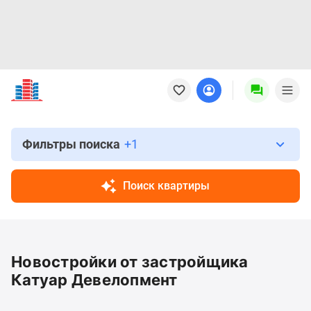
Новостройки
Квартиры
Ипотека
Новостройки
Москвы
Фильтры поиска
+1
Новостройки
Подмосковья
Поиск квартиры
Новостройки
Новой
Москвы
Готовые
Новостройки от застройщика
новостройки
Новостройки
Катуар Девелопмент
на
карте