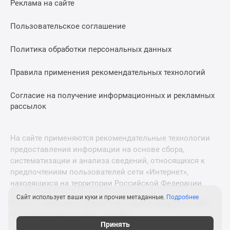
Реклама на сайте
Дзен
Машино-
Пользовательское соглашение
места
Апартаменты
Политика обработки персональных данных
#траншевая
Правила применения рекомендательных технологий
ипотека
#рассрочка
Согласие на получение информационных и рекламных
ИТ-
рассылок
ипотека
Квартиры
со
На сайте применяются рекомендательные технологии
скидками
предоставления информации на основе сбора,
до
систематизации и анализа сведений, относящихся к
41%
предпочтениям пользователей сети «Интернет»,
находящихся на территории Российской Федерации.
Видео
360°
Сайт использует ваши куки и прочие метаданные.
Подробнее
© 2011—2026 Новострой-М. Все права защищены. Всё,
новостроек
что нужно знать о новостройках
Субсидированная
Принять