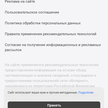
Реклама на сайте
Дзен
Машино-
Пользовательское соглашение
места
Апартаменты
Политика обработки персональных данных
#траншевая
Правила применения рекомендательных технологий
ипотека
#рассрочка
Согласие на получение информационных и рекламных
ИТ-
рассылок
ипотека
Квартиры
со
На сайте применяются рекомендательные технологии
скидками
предоставления информации на основе сбора,
до
систематизации и анализа сведений, относящихся к
41%
предпочтениям пользователей сети «Интернет»,
находящихся на территории Российской Федерации.
Видео
360°
Сайт использует ваши куки и прочие метаданные.
Подробнее
© 2011—2026 Новострой-М. Все права защищены. Всё,
новостроек
что нужно знать о новостройках
Субсидированная
Принять