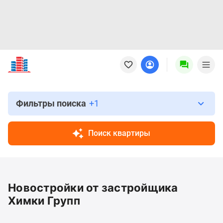
Новостройки
Квартиры
Ипотека
Новостройки
Москвы
Фильтры поиска
+1
Новостройки
Подмосковья
Поиск квартиры
Новостройки
Новой
Москвы
Готовые
Новостройки от застройщика
новостройки
Новостройки
Химки Групп
на
карте