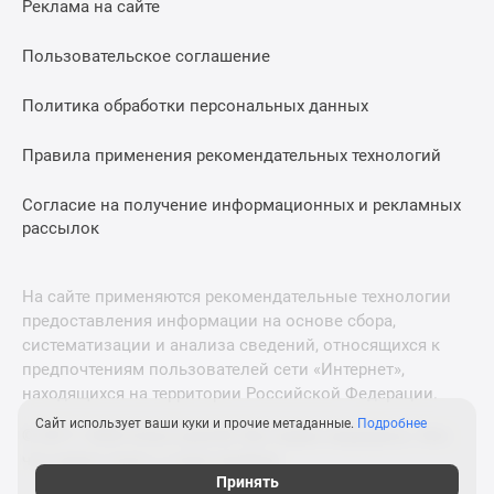
Реклама на сайте
Дзен
Машино-
Пользовательское соглашение
места
Апартаменты
Политика обработки персональных данных
#траншевая
Правила применения рекомендательных технологий
ипотека
#рассрочка
Согласие на получение информационных и рекламных
ИТ-
рассылок
ипотека
Квартиры
со
На сайте применяются рекомендательные технологии
скидками
предоставления информации на основе сбора,
до
систематизации и анализа сведений, относящихся к
41%
предпочтениям пользователей сети «Интернет»,
находящихся на территории Российской Федерации.
Видео
360°
Сайт использует ваши куки и прочие метаданные.
Подробнее
© 2011—2026 Новострой-М. Все права защищены. Всё,
новостроек
что нужно знать о новостройках
Субсидированная
Принять