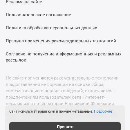
Реклама на сайте
Дзен
Машино-
Пользовательское соглашение
места
Апартаменты
Политика обработки персональных данных
#траншевая
Правила применения рекомендательных технологий
ипотека
#рассрочка
Согласие на получение информационных и рекламных
ИТ-
рассылок
ипотека
Квартиры
со
На сайте применяются рекомендательные технологии
скидками
предоставления информации на основе сбора,
до
систематизации и анализа сведений, относящихся к
41%
предпочтениям пользователей сети «Интернет»,
находящихся на территории Российской Федерации.
Видео
360°
Сайт использует ваши куки и прочие метаданные.
Подробнее
© 2011—2026 Новострой-М. Все права защищены. Всё,
новостроек
что нужно знать о новостройках
Субсидированная
Принять