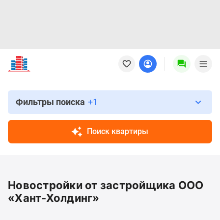
Новостройки
Квартиры
Ипотека
Новостройки
Москвы
Фильтры поиска
+1
Новостройки
Подмосковья
Поиск квартиры
Новостройки
Новой
Москвы
Готовые
Новостройки от застройщика ООО
новостройки
Новостройки
«Хант-Холдинг»
на
карте