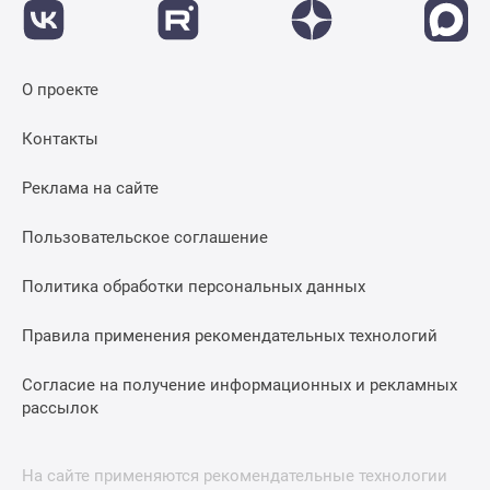
застройщиком
Rutube
Поиск
дома
О проекте
в
Москве
Контакты
Программа
Реклама на сайте
реновации
в
Пользовательское соглашение
Москве
Новостройки
Политика обработки персональных данных
премиум-
класса
Правила применения рекомендательных технологий
Новостройки
бизнес-
Согласие на получение информационных и рекламных
класса
рассылок
Рассрочка
Траншевая
На сайте применяются рекомендательные технологии
ипотека