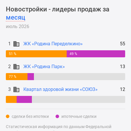
Новости
Новостройки - лидеры продаж за
недвижимости
месяц
Мнение
эксперта
июль 2026
Аналитика
рынка
1
ЖК «Родина Переделкино»
55
Покупателю
Экспертиза
51 %
49 %
новостроек
2
ЖК «Родина Парк»
13
Эксперты
и
77 %
авторы
О
3
Квартал здоровой жизни «СОЮЗ»
12
проекте
Контакты
Реклама
на
сделки без ипотеки
ипотечные сделки
сайте
Статистическая информация по данным Федеральной
Vk