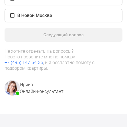
1-
комнатные
2-
В Новой Москве
комнатные
3-
Следующий вопрос
комнатные
Квартиры
на
Не хотите отвечать на вопросы?
карте
Просто позвоните мне по номеру
+7 (495) 147-54-35
, и я бесплатно помогу с
Ипотечный
подбором квартиры.
калькулятор
Семейная
ипотека
Ирина
Военная
Онлайн-консультант
ипотека
Банки
и
программы
Медиа