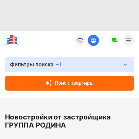
Новостройки
Квартиры
Ипотека
Новостройки
Москвы
Фильтры поиска
+1
Новостройки
Подмосковья
Поиск квартиры
Новостройки
Новой
Москвы
Готовые
Новостройки от застройщика
новостройки
Новостройки
ГРУППА РОДИНА
на
карте