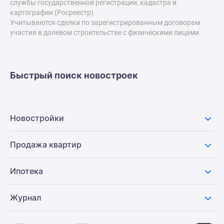
службы государственной регистрации, кадастра и
Дзен
картографии (Росреестр).
Машино-
Учитываются сделки по зарегистрированным договорам
участия в долевом строительстве с физическими лицами.
места
Апартаменты
#траншевая
ипотека
Быстрый поиск новостроек
#рассрочка
ИТ-
ипотека
Новостройки
Квартиры
со
скидками
Продажа квартир
до
41%
Ипотека
Видео
360°
Журнал
новостроек
Субсидированная