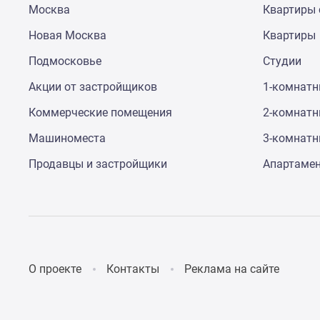
Москва
Квартиры 
до
41%
Новая Москва
Квартиры
Видео
360°
Подмосковье
Студии
новостроек
Субсидированная
Акции от застройщиков
1-комнат
застройщиком
Коммерческие помещения
2-комнат
Rutube
Поиск
Машиноместа
3-комнат
дома
в
Продавцы и застройщики
Апартаме
Москве
Программа
реновации
в
Москве
Новостройки
премиум-
О проекте
Контакты
Реклама на сайте
класса
Новостройки
бизнес-
класса