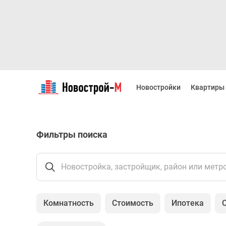
Новостройки
Квартиры
Новостройки
Квартиры
Ипотека
Новостройки
Москвы
Новостройки
Фильтры поиска
Подмосковья
Новостройки
Новой
Москвы
Новостройка, застройщик, район или метр
Готовые
новостройки
Новостройки
Комнатность
Стоимость
Ипотека
на
карте