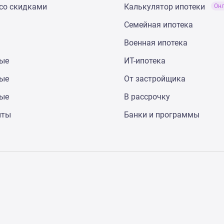
со скидками
Калькулятор ипотеки
Он
Семейная ипотека
Военная ипотека
ные
ИТ-ипотека
ные
От застройщика
ные
В рассрочку
нты
Банки и программы