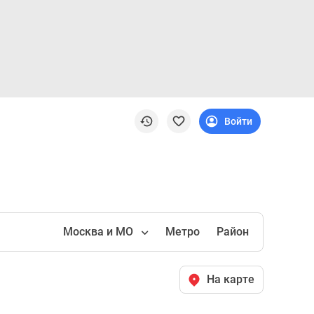
Войти
Москва и МО
Метро
Район
На карте