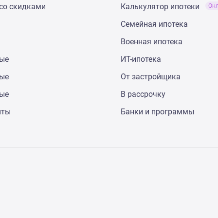
со скидками
Калькулятор ипотеки
Он
Семейная ипотека
Военная ипотека
ные
ИТ-ипотека
ные
От застройщика
ные
В рассрочку
нты
Банки и программы