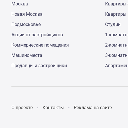
Москва
Квартиры 
до
41%
Новая Москва
Квартиры
Видео
360°
Подмосковье
Студии
новостроек
Субсидированная
Акции от застройщиков
1-комнат
застройщиком
Коммерческие помещения
2-комнат
Rutube
Поиск
Машиноместа
3-комнат
дома
в
Продавцы и застройщики
Апартаме
Москве
Программа
реновации
в
Москве
Новостройки
премиум-
О проекте
Контакты
Реклама на сайте
класса
Новостройки
бизнес-
класса