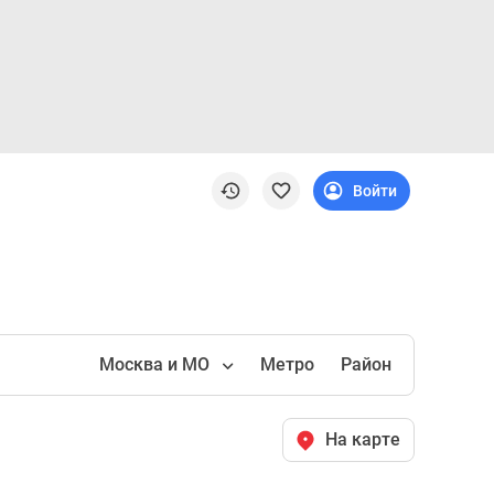
Войти
Москва и МО
Метро
Район
На карте