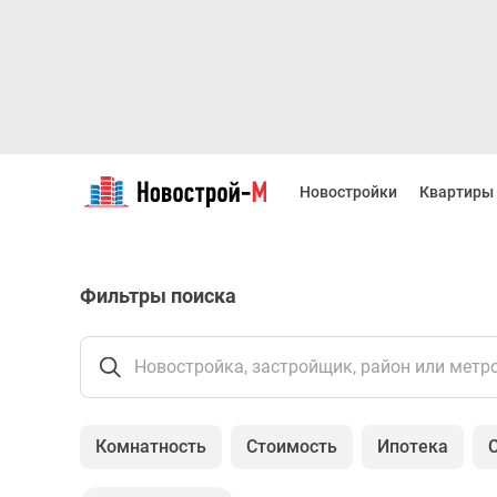
Новостройки
Квартиры
Новостройки
Квартиры
Ипотека
Новостройки
Москвы
Новостройки
Фильтры поиска
Подмосковья
Новостройки
Новой
Москвы
Новостройка, застройщик, район или метр
Готовые
новостройки
Новостройки
Комнатность
Стоимость
Ипотека
на
карте