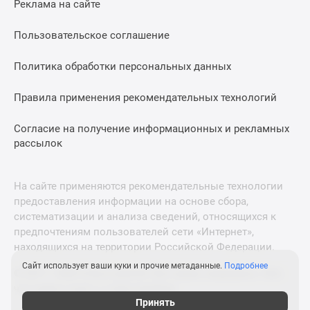
Реклама на сайте
Дзен
Машино-
Пользовательское соглашение
места
Апартаменты
Политика обработки персональных данных
#траншевая
Правила применения рекомендательных технологий
ипотека
#рассрочка
Согласие на получение информационных и рекламных
ИТ-
рассылок
ипотека
Квартиры
со
На сайте применяются рекомендательные технологии
скидками
предоставления информации на основе сбора,
до
систематизации и анализа сведений, относящихся к
41%
предпочтениям пользователей сети «Интернет»,
находящихся на территории Российской Федерации.
Видео
360°
Сайт использует ваши куки и прочие метаданные.
Подробнее
© 2011—2026 Новострой-М. Все права защищены. Всё,
новостроек
что нужно знать о новостройках
Субсидированная
Принять