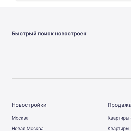
новостроек
Эксперты
и
авторы
О
проекте
Быстрый поиск новостроек
Контакты
Реклама
на
сайте
Vk
Дзен
Машино-
места
Апартаменты
#траншевая
ипотека
#рассрочка
Новостройки
Продажа
ИТ-
ипотека
Москва
Квартиры 
Квартиры
со
Новая Москва
Квартиры
скидками