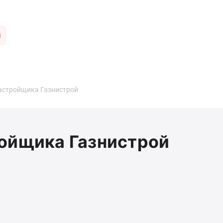
ы
астройщика Газнистрой
ройщика Газнистрой