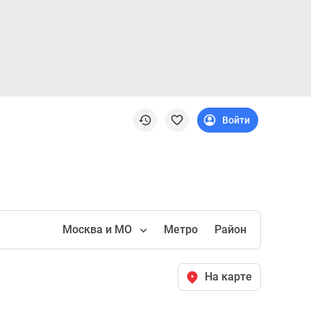
Войти
Москва и МО
Метро
Район
На карте