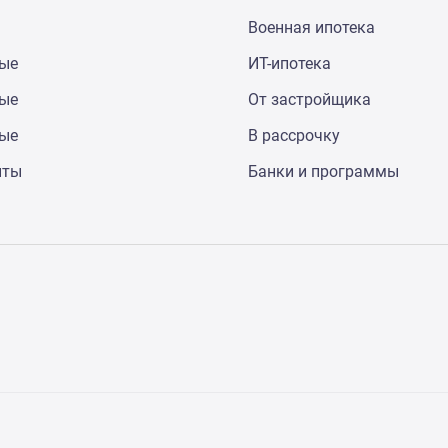
Военная ипотека
ные
ИТ-ипотека
ные
От застройщика
ные
В рассрочку
нты
Банки и программы