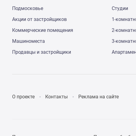
до
Подмосковье
Студии
41%
Видео
Акции от застройщиков
1-комнат
360°
новостроек
Коммерческие помещения
2-комнат
Субсидированная
Машиноместа
3-комнат
застройщиком
Rutube
Продавцы и застройщики
Апартаме
Поиск
дома
в
Москве
Программа
реновации
в
Москве
О проекте
Контакты
Реклама на сайте
Новостройки
премиум-
класса
Новостройки
бизнес-
класса