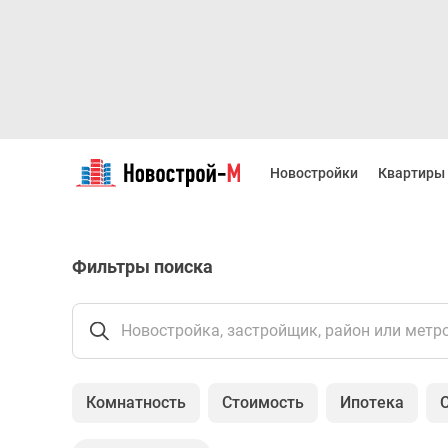
Новостройки
Квартиры
Новостройки
Квартиры
Ипотека
Новостройки
Москвы
Новостройки
Фильтры поиска
Подмосковья
Новостройки
Новой
Москвы
Новостройка, застройщик, район или метр
Готовые
новостройки
Новостройки
Комнатность
Стоимость
Ипотека
на
карте