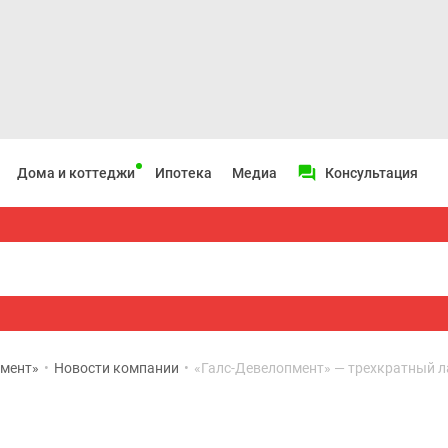
Дома и коттеджи
Ипотека
Медиа
Консультация
пмент»
•
Новости компании
•
«Галс-Девелопмент» — трехкратный 