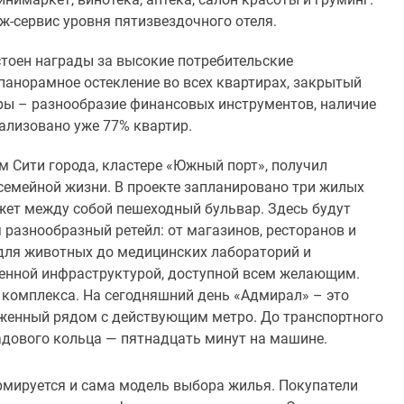
ж-сервис уровня пятизвездочного отеля.
тоен награды за высокие потребительские
панорамное остекление во всех квартирах, закрытый
ры – разнообразие финансовых инструментов, наличие
еализовано уже 77% квартир.
 Сити города, кластере «Южный порт», получил
семейной жизни. В проекте запланировано три жилых
жет между собой пешеходный бульвар. Здесь будут
 разнообразный ретейл: от магазинов, ресторанов и
 для животных до медицинских лабораторий и
венной инфраструктурой, доступной всем желающим.
 комплекса. На сегодняшний день «Адмирал» – это
женный рядом с действующим метро. До транспортного
Садового кольца — пятнадцать минут на машине.
ормируется и сама модель выбора жилья. Покупатели