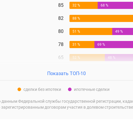
85
32 %
68 %
82
88 %
80
51 %
49 %
78
31 %
69 %
65
52 %
48 %
Показать ТОП-10
сделки без ипотеки
ипотечные сделки
 данным Федеральной службы государственной регистрации, кадаст
 зарегистрированным договорам участия в долевом строительстве