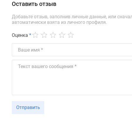
Оставить отзыв
до
41%
Добавьте отзыв, заполнив личные данные, или снача
Видео
автоматически взята из личного профиля.
360°
новостроек
Субсидированная
Оценка
*
застройщиком
Rutube
Поиск
дома
в
Москве
Программа
реновации
в
Москве
Новостройки
премиум-
Отправить
класса
Новостройки
бизнес-
класса