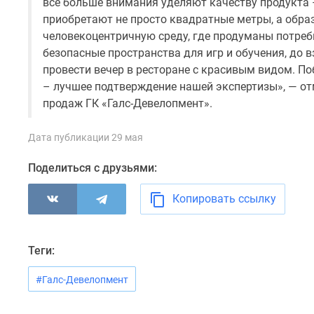
все больше внимания уделяют качеству продукта –
новостроек
Эксперты
приобретают не просто квадратные метры, а обра
и
человекоцентричную среду, где продуманы потреб
авторы
безопасные пространства для игр и обучения, до 
О
провести вечер в ресторане с красивым видом. По
проекте
– лучшее подтверждение нашей экспертизы», — от
Контакты
Реклама
продаж ГК «Галс-Девелопмент».
на
сайте
Дата публикации 29 мая
Vk
Дзен
Поделиться с друзьями:
Машино-
места
Копировать ссылку
Апартаменты
#траншевая
ипотека
#рассрочка
Теги:
ИТ-
ипотека
#Галс-Девелопмент
Квартиры
со
скидками