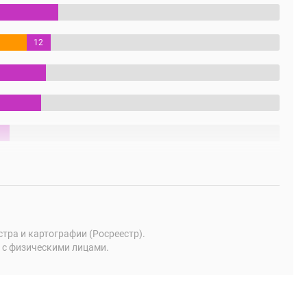
12
%
ра и картографии (Росреестр).
 с физическими лицами.