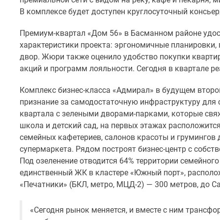
комнатные
В комплексе будет доступен круглосуточный консьер
Квартиры
на
Премиум-квартал «Дом 56» в Басманном районе удос
карте
характеристики проекта: эргономичные планировки, 
Ипотечный
калькулятор
двор. Жюри также оценило удобство покупки кварти
Семейная
акций и программ лояльности. Сегодня в квартале р
ипотека
Военная
Комплекс бизнес-класса «Адмирал» в будущем втором
ипотека
признание за самодостаточную инфраструктуру для 
Банки
квартала с зелеными дворами-парками, которые свя
и
программы
школа и детский сад, на первых этажах расположится
Медиа
семейных кафетериев, салонов красоты и грумингов
Новости
супермаркета. Рядом построят бизнес-центр с собст
недвижимости
Под озеленение отводится 64% территории семейного
Мнение
единственный ЖК в кластере «Южный порт», располо
эксперта
Аналитика
«Печатники» (БКЛ, метро, МЦД-2) — 300 метров, до 
рынка
Покупателю
«Сегодня рынок меняется, и вместе с ним трансф
Экспертиза