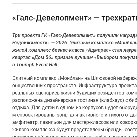
Специальные
предложения
Коммерческие
«Галс-Девелопмент» — трехкра
помещения
Продавцы
и
Три проекта ГК «Галс-Девелопмент» получили нагр
застройщики
Недвижимости» — 2026. Элитный комплекс «Монблан
Панорамы
новостроек
жилой комплекс бизнес-класса «Адмирал» стал лаур
Видеообзор
квартал «Дом 56» признан лучшим «Выбором покупат
новостроек
в Triumph Event Hall.
Экспертиза
новостроек
Элитный комплекс «Монблан» на Шлюзовой набережн
Экология
общественных пространств. Инфраструктура проекта
Москвы
и
реальных сценариев жизни будущих резидентов комп
Подмосковья
расположена дизайнерская гостиная (клабхаус) с би
Студии
отдыха. Для детей в одном из корпусов будет оборуд
1-
м спроектированы зоны для активного и тихого отды
комнатные
амфитеатр, павильон для мастер-классов или коворки
2-
комнатные
жилого комплекса будут представлены бренды, соот
3-
премиальной сети с видом на реку, кафе и пекарня, м