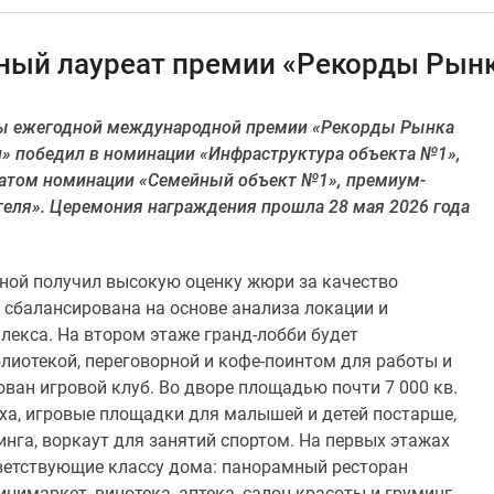
тный лауреат премии «Рекорды Ры
ады ежегодной международной премии «Рекорды Рынка
» победил в номинации «Инфраструктура объекта №1»,
еатом номинации «Семейный объект №1», премиум-
еля». Церемония награждения прошла 28 мая 2026 года
ой получил высокую оценку жюри за качество
 сбалансирована на основе анализа локации и
лекса. На втором этаже гранд-лобби будет
блиотекой, переговорной и кофе-поинтом для работы и
ован игровой клуб. Во дворе площадью почти 7 000 кв.
ха, игровые площадки для малышей и детей постарше,
нга, воркаут для занятий спортом. На первых этажах
ветствующие классу дома: панорамный ресторан
инимаркет, винотека, аптека, салон красоты и груминг.