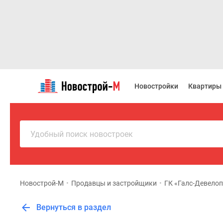
Новостройки
Квартиры
Новостройки
Квартиры
Ипотека
Новостройки
Москвы
Новостройки
Подмосковья
Удобный поиск новостроек
Новостройки
Новой
Москвы
Готовые
новостройки
Новострой-М
•
Продавцы и застройщики
•
ГК «Галс-Девело
Новостройки
на
Вернуться в раздел
карте