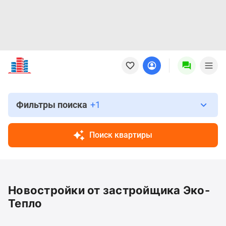
Новостройки
Квартиры
Ипотека
Новостройки
Москвы
Фильтры поиска
+1
Новостройки
Подмосковья
Поиск квартиры
Новостройки
Новой
Москвы
Готовые
Новостройки от застройщика Эко-
новостройки
Новостройки
Тепло
на
карте