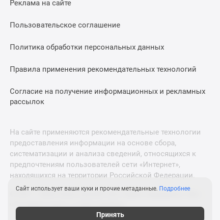
Реклама на сайте
Дзен
Машино-
Пользовательское соглашение
места
Апартаменты
Политика обработки персональных данных
#траншевая
Правила применения рекомендательных технологий
ипотека
#рассрочка
Согласие на получение информационных и рекламных
ИТ-
рассылок
ипотека
Квартиры
со
На сайте применяются рекомендательные технологии
скидками
предоставления информации на основе сбора,
до
систематизации и анализа сведений, относящихся к
41%
предпочтениям пользователей сети «Интернет»,
находящихся на территории Российской Федерации.
Видео
360°
Сайт использует ваши куки и прочие метаданные.
Подробнее
© 2011—2026 Новострой-М. Все права защищены. Всё,
новостроек
что нужно знать о новостройках
Субсидированная
Принять