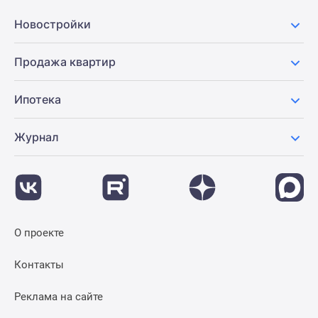
застройщиком
Rutube
Новостройки
Поиск
дома
Продажа квартир
в
Москве
Ипотека
Программа
реновации
Журнал
в
Москве
Новостройки
премиум-
класса
Новостройки
О проекте
бизнес-
класса
Контакты
Рассрочка
Траншевая
Реклама на сайте
ипотека