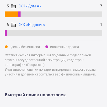
Дзен
5
ЖК «Дом А»
7
Машино-
места
Апартаменты
6
ЖК «Издание»
1
#траншевая
ипотека
#рассрочка
ИТ-
сделки без ипотеки
ипотечные сделки
ипотека
Статистическая информация по данным Федеральной
Квартиры
службы государственной регистрации, кадастра и
со
картографии (Росреестр).
скидками
Учитываются сделки по зарегистрированным договорам
до
участия в долевом строительстве с физическими лицами.
41%
Видео
360°
Быстрый поиск новостроек
новостроек
Субсидированная