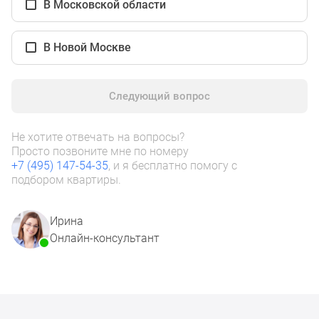
В Московской области
1-
комнатные
2-
В Новой Москве
комнатные
3-
комнатные
Следующий вопрос
Квартиры
на
Не хотите отвечать на вопросы?
карте
Просто позвоните мне по номеру
Ипотечный
+7 (495) 147-54-35
, и я бесплатно помогу с
калькулятор
подбором квартиры.
Семейная
ипотека
Ирина
Военная
Онлайн-консультант
ипотека
Банки
и
программы
Медиа