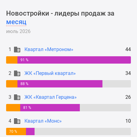
Новости
недвижимости
Новостройки - лидеры продаж за
Мнение
месяц
эксперта
июль 2026
Аналитика
рынка
Покупателю
1
Квартал «Метроном»
44
Экспертиза
91 %
новостроек
Эксперты
2
ЖК «Первый квартал»
34
и
88 %
авторы
О
3
ЖК «Квартал Герцена»
26
проекте
Контакты
81 %
Реклама
4
Квартал «Монс»
10
на
сайте
70 %
Vk