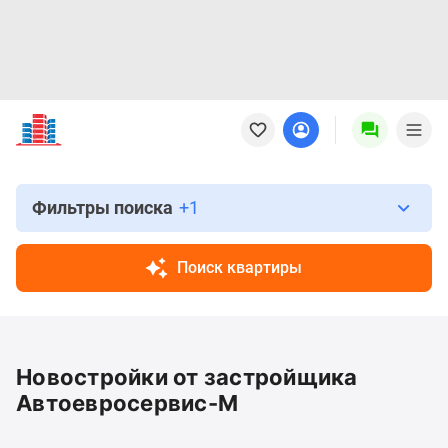
Новостройки
Квартиры
Ипотека
Новостройки
Москвы
Фильтры поиска
+1
Новостройки
Подмосковья
Поиск квартиры
Новостройки
Новой
Москвы
Готовые
Новостройки от застройщика
новостройки
Новостройки
Автоевросервис-М
на
карте