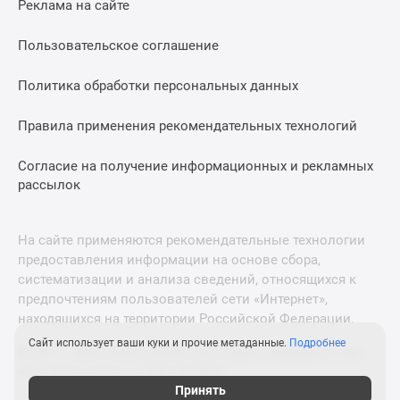
Реклама на сайте
Дзен
Машино-
Пользовательское соглашение
места
Апартаменты
Политика обработки персональных данных
#траншевая
Правила применения рекомендательных технологий
ипотека
#рассрочка
Согласие на получение информационных и рекламных
ИТ-
рассылок
ипотека
Квартиры
со
На сайте применяются рекомендательные технологии
скидками
предоставления информации на основе сбора,
до
систематизации и анализа сведений, относящихся к
41%
предпочтениям пользователей сети «Интернет»,
находящихся на территории Российской Федерации.
Видео
360°
Сайт использует ваши куки и прочие метаданные.
Подробнее
© 2011—2026 Новострой-М. Все права защищены. Всё,
новостроек
что нужно знать о новостройках
Субсидированная
Принять