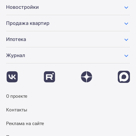
Новости
Новостройки
недвижимости
Мнение
Продажа квартир
эксперта
Аналитика
Ипотека
рынка
Покупателю
Журнал
Экспертиза
новостроек
Эксперты
и
авторы
О
О проекте
проекте
Контакты
Контакты
Реклама
на
Реклама на сайте
сайте
Vk