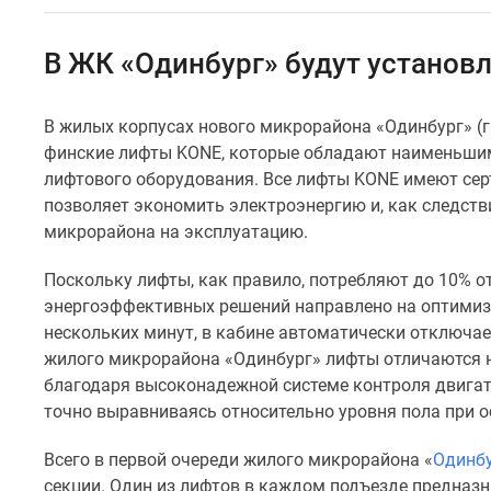
Специальные
предложения
Коммерческие
В ЖК «Одинбург» будут устано
помещения
Продавцы
и
В жилых корпусах нового микрорайона «Одинбург» (г
застройщики
финские лифты KONE, которые обладают наименьшим
Панорамы
новостроек
лифтового оборудования. Все лифты KONE имеют сер
Видеообзор
позволяет экономить электроэнергию и, как следст
новостроек
микрорайона на эксплуатацию.
Экспертиза
новостроек
Поскольку лифты, как правило, потребляют до 10% о
Экология
энергоэффективных решений направлено на оптимиза
Москвы
и
нескольких минут, в кабине автоматически отключае
Подмосковья
жилого микрорайона «Одинбург» лифты отличаются 
Студии
благодаря высоконадежной системе контроля двигате
1-
точно выравниваясь относительно уровня пола при о
комнатные
2-
Всего в первой очереди жилого микрорайона «
Одинб
комнатные
3-
секции. Один из лифтов в каждом подъезде предназн