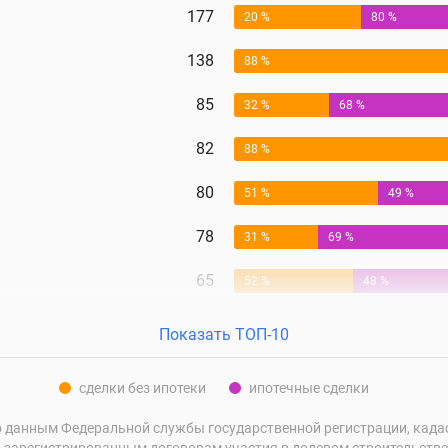
177
20 %
80 %
138
88 %
85
32 %
68 %
82
88 %
80
51 %
49 %
78
31 %
69 %
65
52 %
48 %
Показать ТОП-10
сделки без ипотеки
ипотечные сделки
 данным Федеральной службы государственной регистрации, кадаст