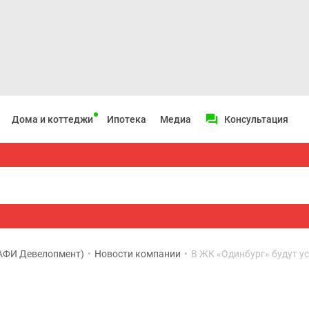
Дома и коттеджи
Ипотека
Медиа
Консультация
(АФИ Девелопмент)
•
Новости компании
•
В ЖК «Одинбург» будут 