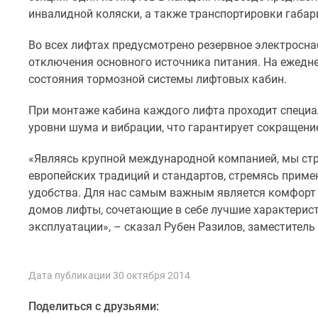
комнатные
инвалидной коляски, а также транспортировки габар
Квартиры
на
Во всех лифтах предусмотрено резервное электросн
карте
отключения основного источника питания. На ежедн
Ипотечный
состояния тормозной системы лифтовых кабин.
калькулятор
Семейная
ипотека
При монтаже кабина каждого лифта проходит специал
Военная
уровни шума и вибрации, что гарантирует сокращен
ипотека
Банки
«Являясь крупной международной компанией, мы ст
и
европейских традиций и стандартов, стремясь примен
программы
удобства. Для нас самым важным является комфорт
Медиа
Новости
домов лифты, сочетающие в себе лучшие характерист
недвижимости
эксплуатации», – сказал Рубен Разилов, заместител
Мнение
эксперта
Аналитика
Дата публикации 30 октября 2014
рынка
Покупателю
Поделиться с друзьями:
Экспертиза