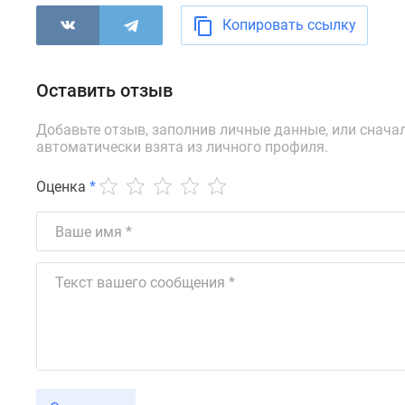
новостроек
Эксперты
Копировать ссылку
и
авторы
О
Оставить отзыв
проекте
Контакты
Добавьте отзыв, заполнив личные данные, или снача
Реклама
автоматически взята из личного профиля.
на
сайте
Vk
Оценка
*
Дзен
Машино-
места
Апартаменты
#траншевая
ипотека
#рассрочка
ИТ-
ипотека
Квартиры
со
скидками