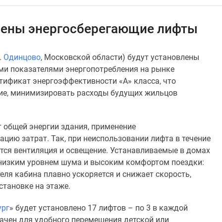
влены энергосберегающие лифты
.
Одинцово
, Московской области) будут установлены
и показателями энергопотребления на рынке
тификат энергоэффективности «А» класса, что
вие, минимизировать расходы будущих жильцов
т общей энергии здания, применение
цию затрат. Так, при неиспользовании лифта в течение
тся вентиляция и освещение. Устанавливаемые в домах
низким уровнем шума и высоким комфортом поездки:
ля кабина плавно ускоряется и снижает скорость,
становке на этаже.
ург
» будет установлено 17 лифтов – по 3 в каждой
ачен для удобного перемещения детской или