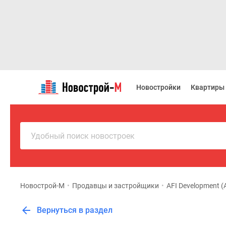
Новостройки
Квартиры
Новостройки
Квартиры
Ипотека
Новостройки
Москвы
Новостройки
Подмосковья
Удобный поиск новостроек
Новостройки
Новой
Москвы
Готовые
новостройки
Новострой-М
•
Продавцы и застройщики
•
AFI Development 
Новостройки
на
Вернуться в раздел
карте