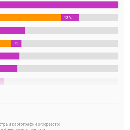
12 %
12
%
ра и картографии (Росреестр).