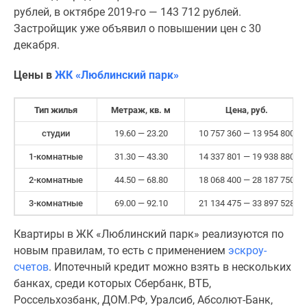
рублей, в октябре 2019-го — 143 712 рублей.
Застройщик уже объявил о повышении цен с 30
декабря.
Цены в
ЖК «
Люблинский парк
»
Тип жилья
Метраж, кв. м
Цена, руб.
студии
19.60 — 23.20
10 757 360 — 13 954 800
1-комнатные
31.30 — 43.30
14 337 801 — 19 938 880
2-комнатные
44.50 — 68.80
18 068 400 — 28 187 750
3-комнатные
69.00 — 92.10
21 134 475 — 33 897 528
Квартиры в ЖК «Люблинский парк» реализуются по
новым правилам, то есть с применением
эскроу-
счетов
. Ипотечный кредит можно взять в нескольких
банках, среди которых Сбербанк, ВТБ,
Россельхозбанк, ДОМ.РФ, Уралсиб, Абсолют-Банк,