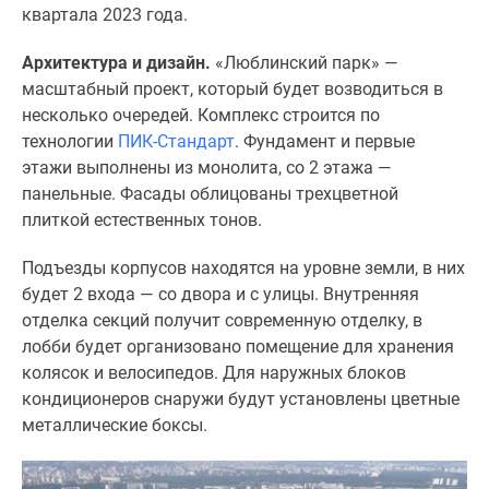
квартала 2023 года.
Дзен
Машино-
Архитектура и дизайн.
«Люблинский парк» —
места
масштабный проект, который будет возводиться в
Апартаменты
несколько очередей. Комплекс строится по
#траншевая
технологии
ПИК-Стандарт
. Фундамент и первые
ипотека
этажи выполнены из монолита, со 2 этажа —
#рассрочка
панельные. Фасады облицованы трехцветной
ИТ-
плиткой естественных тонов.
ипотека
Квартиры
Подъезды корпусов находятся на уровне земли, в них
со
будет 2 входа — со двора и с улицы. Внутренняя
скидками
отделка секций получит современную отделку, в
до
лобби будет организовано помещение для хранения
41%
колясок и велосипедов. Для наружных блоков
Видео
кондиционеров снаружи будут установлены цветные
360°
металлические боксы.
новостроек
Субсидированная