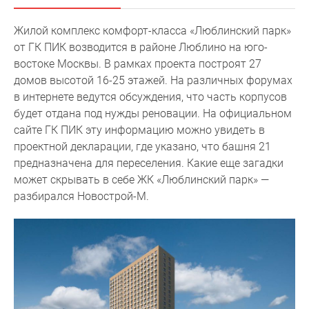
Специальные
Жилой комплекс комфорт-класса «Люблинский парк»
предложения
от ГК ПИК возводится в районе Люблино на юго-
Коммерческие
востоке Москвы. В рамках проекта построят 27
помещения
домов высотой 16-25 этажей. На различных форумах
Продавцы
в интернете ведутся обсуждения, что часть корпусов
и
будет отдана под нужды реновации. На официальном
застройщики
сайте ГК ПИК эту информацию можно увидеть в
Панорамы
проектной декларации, где указано, что башня 21
новостроек
предназначена для переселения. Какие еще загадки
Видеообзор
может скрывать в себе ЖК «Люблинский парк» —
новостроек
разбирался Новострой-М.
Экспертиза
новостроек
Экология
Москвы
и
Подмосковья
Студии