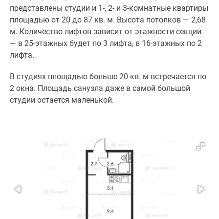
представлены студии и 1-, 2- и 3-комнатные квартиры
поселки
площадью от 20 до 87 кв. м. Высота потолков — 2,68
у
м. Количество лифтов зависит от этажности секции
водоема
— в 25-этажных будет по 3 лифта, в 16-этажных по 2
Коттеджные
лифта.
поселки
в
В студиях площадью больше 20 кв. м встречается по
ипотеку
2 окна. Площадь санузла даже в самой большой
Бизнес-
студии остается маленькой.
центры
Коттеджи
Скидки
и
акции
Макс