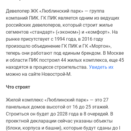
Новости
Девелопер ЖК «Люблинский парк» — группа
недвижимости
компаний ПИК. ГК ПИК является одним из ведущих
Мнение
российских девелоперов, который строит жилье
эксперта
сегментов «стандарт» («эконом») и «комфорт». На
Аналитика
рынке присутствует с 1994 года, в 2016 году
рынка
произошло объединение ГК ПИК и ГК «Мортон»,
Покупателю
теперь они работают под единым брендом. В Москве
Экспертиза
и области ПИК построил 44 жилых комплекса, еще 45
новостроек
находятся в процессе строительства.
Увидеть их
Эксперты
можно на сайте Новострой-М.
и
авторы
Что строят
О
проекте
Жилой комплекс «Люблинский парк» — это 27
Контакты
панельных домов высотой от 16 до 25 этажей.
Реклама
Строиться он будет до 2028 года в 8 очередей. В
на
проектной декларации сейчас указаны объекты
сайте
(блоки, корпуса и башни), которые будут сданы до I
Vk