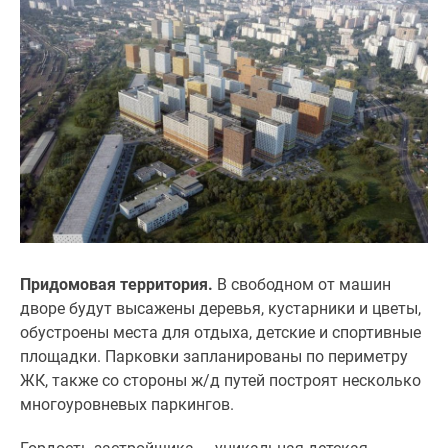
застройщиком
Rutube
Поиск
дома
в
Москве
Программа
реновации
в
Москве
Новостройки
премиум-
Придомовая территория.
В свободном от машин
класса
дворе будут высажены деревья, кустарники и цветы,
Новостройки
обустроены места для отдыха, детские и спортивные
бизнес-
площадки. Парковки запланированы по периметру
класса
ЖК, также со стороны ж/д путей построят несколько
Рассрочка
многоуровневых паркингов.
Траншевая
ипотека