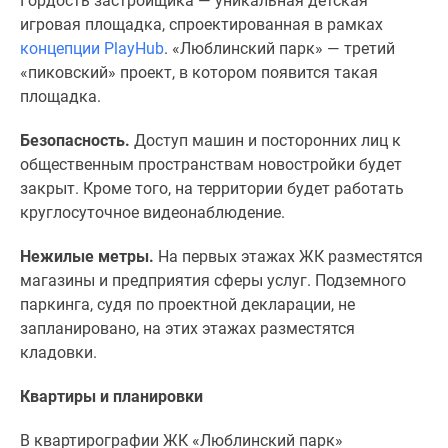
Гордость застройщика — уникальная детская
Дома
игровая площадка, спроектированная в рамках
и
концепции PlayHub
. «Люблинский парк» — третий
коттеджи
«пиковский» проект, в котором появится такая
Коттеджные
площадка.
поселки
в
Безопасность.
Доступ машин и посторонних лиц к
Новой
общественным пространствам новостройки будет
Москве
закрыт. Кроме того, на территории будет работать
Готовые
круглосуточное видеонаблюдение.
коттеджные
поселки
Нежилые метры.
На первых этажах ЖК разместятся
Строящиеся
магазины и предприятия сферы услуг. Подземного
коттеджные
паркинга, судя по проектной декларации, не
поселки
запланировано, на этих этажах разместятся
Коттеджные
кладовки.
поселки
Квартиры и планировки
в
лесу
В квартирографии ЖК «Люблинский парк»
Коттеджные