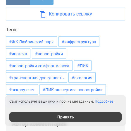
Копировать ссылку
Теги:
#ЖК Люблинский парк
#инфраструктура
#ипотека
#новостройки
#новостройки комфорт-класса
#ПИК
#транспортная доступность
#экология
#эскроу-счет
#ПИК экспертиза новостройки
#экспертиза новостройки
Сайт использует ваши куки и прочие метаданные.
Подробнее
Принять
Автор комментария