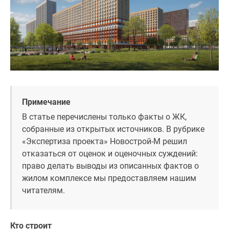
1-
комнатные
2-
комнатные
3-
комнатные
Квартиры
на
карте
Примечание
Ипотечный
В статье перечислены только факты о ЖК,
калькулятор
собранные из открытых источников. В рубрике
Семейная
«Экспертиза проекта» Новострой-М решил
ипотека
отказаться от оценок и оценочных суждений:
Военная
право делать выводы из описанных фактов о
ипотека
жилом комплексе мы предоставляем нашим
Банки
читателям.
и
программы
Медиа
Кто строит