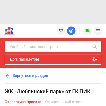
Новостройки
Квартиры
Ипотека
Новостройки
Удобный поиск новостроек
Москвы
Новостройки
Доп. параметры
Подмосковья
Новостройки
Новой
Вернуться в раздел
Москвы
Готовые
новостройки
ЖК «Люблинский парк» от ГК ПИК
Новостройки
на
Экспертиза проекта
Официальный ответ
карте