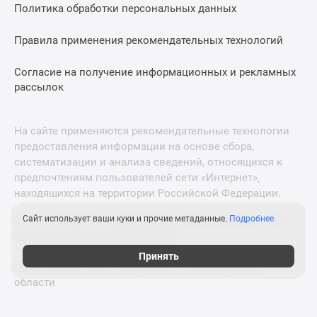
Политика обработки персональных данных
Правила применения рекомендательных технологий
Согласие на получение информационных и рекламных
рассылок
На сайте применяются рекомендательные технологии
предоставления информации на основе сбора,
систематизации и анализа сведений, относящихся к
предпочтениям пользователей сети «Интернет»,
находящихся на территории Российской Федерации.
© 2011—2026 Новострой-М. Все права защищены. Всё,
Сайт использует ваши куки и прочие метаданные.
Подробнее
что нужно знать о новостройках
Принять
Новостройки Санкт-Петербурга и Ленинградской
области