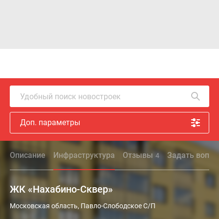
Удобный поиск новостроек
Доп. параметры
Описание
Инфраструктура
Отзывы
Задать вопро
4
ЖК «Нахабино-Сквер»
Московская область, Павло-Слободское С/П