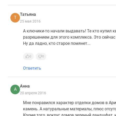
Татьяна
Т
25 мая 2016
А ключики-то начали выдавать! Те кто купил к
разрешением для этого комплекса. Это сейчас 
Ну да ладно, кто старое помянет...
0
0
Ответить
Анна
А
20 апреля 2016
Мне понравился характер отделки домов в Ари
камень. А натуральные материалы, плюс отсутс
Кроме того, вокруг домов зеленый ландшфат, 