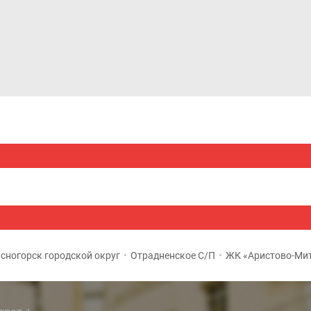
Дома и коттеджи
Ипотека
Медиа
Консультация
сногорск городской округ
•
Отрадненское С/П
•
ЖК «Аристово-Ми