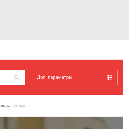
Войти
Доп. параметры
тино»
•
Отзывы