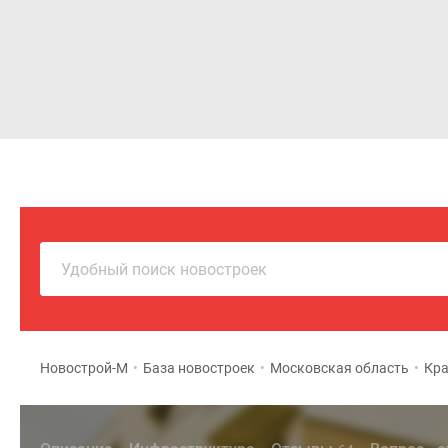
Новостройки
Квартиры
Удобный поиск новостроек
Новострой-М
•
База новостроек
•
Московская область
•
Кра