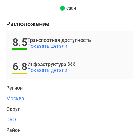
благодаря
сдан
тому
что
Расположение
рядом
с
8.5
Транспортная доступность
комплексом
Показать детали
нет
высотных
6.8
зданий.
Инфраструктура ЖК
Показать детали
На
выбор
Регион
покупателя
Москва
будут
представлены
Округ
200
САО
квартир
площадью
Район
46,2-