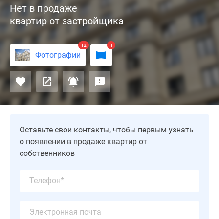
Нет в продаже
«Врубеля,
квартир от застройщика
4»
-
это
12
1
Фотографии
дом
класса
премиум
в
неоклассическом
стиле,
состоит
Оставьте свои контакты, чтобы первым узнать
из
о появлении в продаже квартир от
одного
собственников
корпуса
в
виде
подковы
с