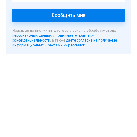
закрытым
внутренним
Сообщить мне
двором.
Отделка
фасада
Нажимая на кнопку, вы даёте согласие на обработку своих
персональных данных и принимаете политику
будет
конфиденциальности
, а также
даёте согласие на получение
выполнена
информационных и рекламных рассылок
натуральным
камнем
с
декоративными
элементами.
Жителям
«Врубеля,
4»
будет
доступна
панорама
города,