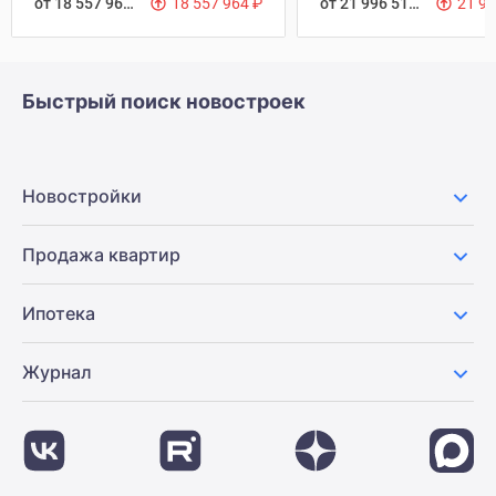
от 18 557 964
₽
18 557 964
₽
от 21 996 512
₽
21 9
Быстрый поиск новостроек
Новостройки
Продажа квартир
Ипотека
Журнал