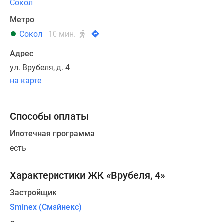
Сокол
175,8
Метро
квадратных
метров,
Сокол
10 мин.
от
Адрес
однокомнатных
ул. Врубеля, д. 4
до
пятикомнатных,
на карте
собственными
гардеробными
Способы оплаты
и
ванными
Ипотечная программа
комнатами.
есть
На
девятом
Характеристики ЖК «Врубеля, 4»
этаже
расположатся
Застройщик
две
Sminex (Смайнекс)
квартиры