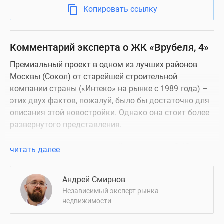
Копировать ссылку
Комментарий эксперта о ЖК «Врубеля, 4»
Премиальный проект в одном из лучших районов
Москвы (Сокол) от старейшей строительной
компании страны («Интеко» на рынке с 1989 года) –
этих двух фактов, пожалуй, было бы достаточно для
описания этой новостройки. Однако она стоит более
развернутого представления.
Монолитный дом переменной этажности – 8-12
читать далее
этажей – рассчитан на 200 квартир, среди которых
нет малометражных студий, которые уже нередко
Андрей Смирнов
можно встретить и в премиум-сегменте. Здесь
Независимый эксперт рынка
площади 1-комнатных квартир начинаются с 53 кв.
недвижимости
метров, а метраж многокомнатных (тех, что
выведены в продажу) достигает 141,9 кв. м. В