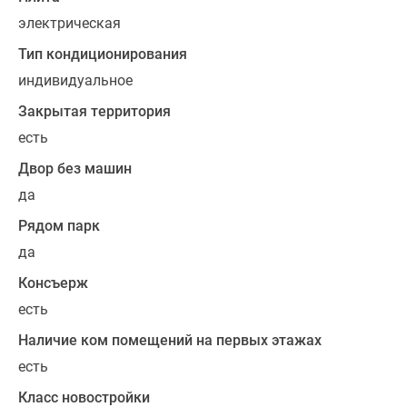
квартиры
электрическая
оборудованы
теплыми
Тип кондиционирования
лоджиями,
индивидуальное
где
Закрытая территория
можно
есть
сделать
свой
Двор без машин
собственный
да
зимний
Рядом парк
сад,
фитнес,
да
рабочий
Консъерж
кабинет
есть
или
зону
Наличие ком помещений на первых этажах
отдыха.
есть
Все
Класс новостройки