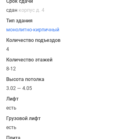
с
Срок сдачи
большими
сдан
корпус д. 4
террасами,
Тип здания
каждая
монолитно-кирпичный
с
функцией
Количество подъездов
подогрева
4
пола.
Количество этажей
В
квартирах
8-12
на
Высота потолка
последнем
3.02 — 4.05
этаже
будет
Лифт
возможность
есть
установить
Грузовой лифт
дровяной
камин.
есть
Все
Плита